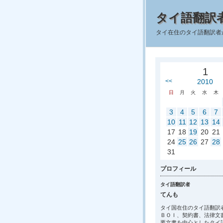
タイ語翻訳
タイ在住のタイ語翻訳者
1
<<
2010
日
月
火
水
木
3
4
5
6
7
10
11
12
13
14
17
18
19
20
21
24
25
26
27
28
31
プロフィール
タイ語翻訳者
てんも
タイ国在住のタイ語翻訳
ＢＯＩ、契約書、法律文
要文書を中心としたタイ