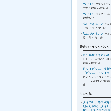
めぐすり
ダブル☆パンチ
年04月19日 10時17分
めぐすり
ポォ 2010年
19時02分
私にできること
てんも
04月17日 08時50分
私にできること
ポォ 
月16日 17時10分
最近のトラックバック
気分爽快！きれいさ
> クーラーが壊れた 200
15日 15時44分
日タイビジネス支援
「ビジネス・タイラ
ビジネス･タイランドと
フォト 2006年04月03日 
分
リンク集
タイのビジネス法を
地から解説【タイビ
携】 【タイ国の国