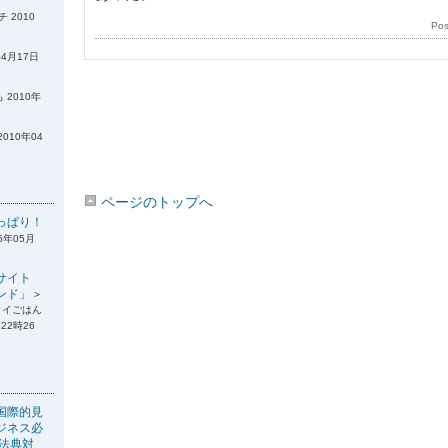
 2010
Po
04月17日
 2010年
2010年04
ページのトップへ
っぱり！
6年05月
サイト
ンド」
>
タイごはん
22時26
国際的見
ジネス必
税法典対