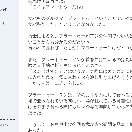
お魚博士は言った。
「これはプラートゥーだね」
ン
(4)
サバ科のグルクマ＝プラートゥーということで、や
(3)
サバ科だった、ということが分かった。
博士によると、プラートゥーがアジの仲間でないの
いことからも分かるのだという。
言われて見れば、たしかにプラートゥーにはゼイゴ
また、プラートゥー・ヌンが首を曲げているのは丸
際に人工的に折り曲げられたとのこと。
「ヌン（蒸す）」とはいうが、実際にはガンガンに
に入れた魚を一気に入れて火を通し引き上げるそう
「かまあげ」に近いらしい。
プラートゥー・ヌンは、そのままヤムにして食べる
場で並べられている間にハエ等が触れている可能性
ばそのまま食べる際にもレンジ等で加熱してからの
だった。
こうして、お魚博士は今回も我が家の疑問を見事に
04月19日
あった。