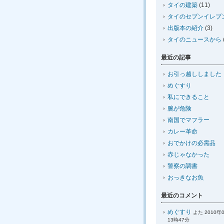
タイの建築
(11)
タイのセブンイレブ
出版本の紹介
(3)
タイのニュースから
最近の記事
お引っ越ししました
めぐすり
私にできること
腕が危険
南国でマフラー
カレー革命
おでかけの必需品
赤じゃなかった
警察の調書
おっきなお魚
最近のコメント
めぐすり
よた 2010年
13時47分