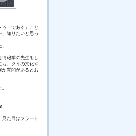
、
トゥーである」こと
か、知りたいと思っ
た。
は情報学の先生をし
にも、タイの文化や
何か質問があるとお
た。
tm
。見た目はプラート