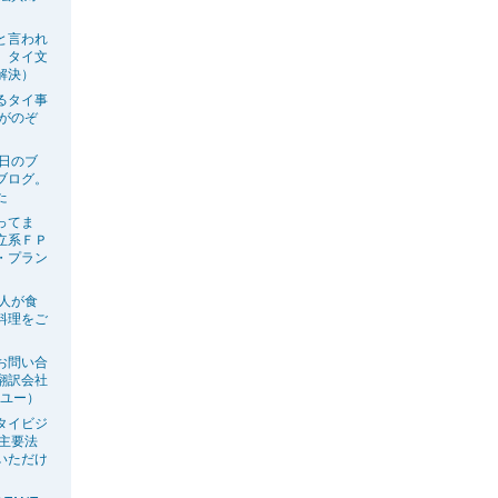
と言われ
、タイ文
解決）
るタイ事
生がのぞ
今日のブ
ブログ。
た
ってま
立系ＦＰ
・プラン
の人が食
料理をご
お問い合
翻訳会社
ーユー）
タイビジ
の主要法
いただけ