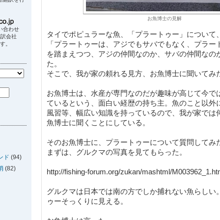
お魚博士の見解
い合わせ
タイでポピュラーな魚、「プラートゥー」について
翻訳会社
「プラートゥーは、アジでもサバでもなく、プラー
ます。
を踏まえつつ、アジの仲間なのか、サバの仲間なの
た。
そこで、我が家の頼れる見方、お魚博士に聞いてみ
お魚博士は、水産が専門なのだが趣味が高じて今で
ているという、面白い経歴の持ち主。魚のこと以外
風習等、幅広い知識を持っているので、我が家では
魚博士に聞くことにしている。
そのお魚博士に、プラートゥーについて質問してみ
まずは、グルクマの写真を見てもらった。
ンド
(94)
消
(82)
http://fishing-forum.org/zukan/mashtml/M003962_1.h
グルクマは日本では南の方でしか捕れない魚らしい
ゥーそっくりに見える。