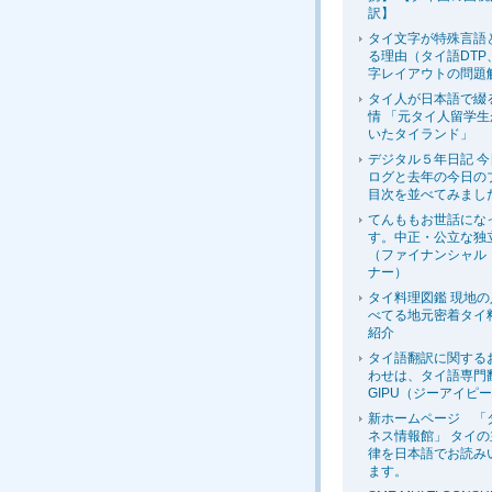
訳】
タイ文字が特殊言語
る理由（タイ語DTP
字レイアウトの問題
タイ人が日本語で綴
情 「元タイ人留学
いたタイランド」
デジタル５年日記 
ログと去年の今日の
目次を並べてみまし
てんももお世話にな
す。中正・公立な独
（ファイナンシャル
ナー）
タイ料理図鑑 現地
べてる地元密着タイ
紹介
タイ語翻訳に関する
わせは、タイ語専門
GIPU（ジーアイピ
新ホームページ 「
ネス情報館」 タイ
律を日本語でお読み
ます。