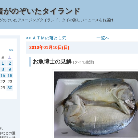
者がのぞいたタイランド
がのぞいたアメージングタイランド、タイの楽しいニュースをお届け
<< ＡＴＭの落とし穴
一覧へ
2010年01月10日(日)
>>
金
土
お魚博士の見解
[タイで生活]
1
2
8
9
15
16
22
23
29
30
者。
書などの重
語翻訳を行