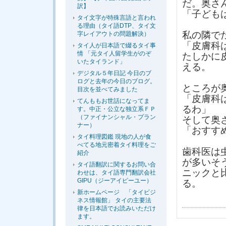
だ。奥さ
訳】
「子ども
タイ文字が特殊言語と言われ
る理由（タイ語DTP、タイ文
私の隣で
字レイアウトの問題解決）
「皮膚科
タイ人が日本語で綴るタイ事
情 「元タイ人留学生がのぞ
たしかに
いたタイランド」
える。
デジタル５年日記 今日のブ
ログと去年の今日のブログ。
ところが
目次を並べてみました
「皮膚科
てんももお世話になってま
るわ」
す。中正・公立な独立系ＦＰ
（ファイナンシャル・プラン
そして奥
ナー）
「おすす
タイ料理図鑑 現地の人が食
べてる地元密着タイ料理をご
歯科医は
紹介
が多いそ
タイ語翻訳に関するお問い合
ニックと
わせは、タイ語専門翻訳会社
GIPU（ジーアイピーユー）
る。
新ホームページ 「タイビジ
ネス情報館」 タイの主要法
律を日本語でお読みいただけ
ます。