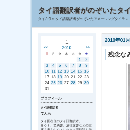
タイ語翻訳者がのぞいたタ
タイ在住のタイ語翻訳者がのぞいたアメージングタイラン
2010年01月
1
<<
2010
>>
残念な
日
月
火
水
木
金
土
1
2
3
4
5
6
7
8
9
10
11
12
13
14
15
16
17
18
19
20
21
22
23
24
25
26
27
28
29
30
31
プロフィール
タイ語翻訳者
てんも
タイ国在住のタイ語翻訳者。
ＢＯＩ、契約書、法律文書などの重
要文書を中心としたタイ語翻訳を行