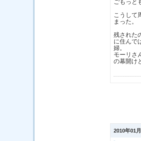
ごもっと
こうして
まった。
残された
に住んで
婦。
モーリさ
の幕開け
2010年01月