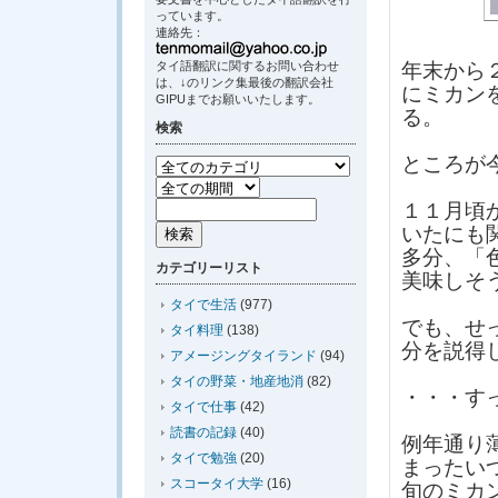
っています。
連絡先：
タイ語翻訳に関するお問い合わせ
年末から
は、↓のリンク集最後の翻訳会社
にミカン
GIPUまでお願いいたします。
る。
検索
ところが
１１月頃
いたにも
多分、「
カテゴリーリスト
美味しそ
タイで生活
(977)
でも、せ
タイ料理
(138)
分を説得
アメージングタイランド
(94)
タイの野菜・地産地消
(82)
・・・す
タイで仕事
(42)
読書の記録
(40)
例年通り
タイで勉強
(20)
まったい
スコータイ大学
(16)
旬のミカ