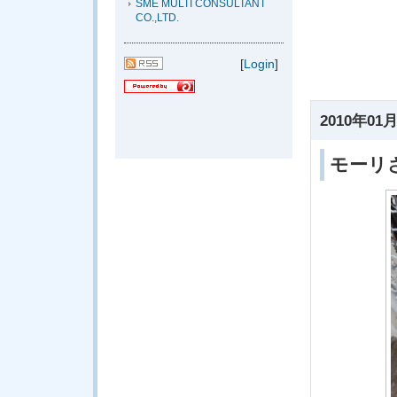
SME MULTI CONSULTANT
CO.,LTD.
[
Login
]
2010年01月
モーリ