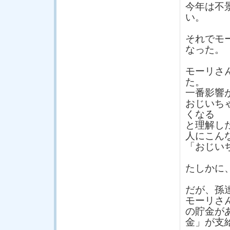
今年は不
い。
それでモ
なった。
モーリさ
た。
一番影響
おじいち
くなる
と理解し
人にこん
「おじい
たしかに
だが、孫
モーリさ
の貯金が
金」が支