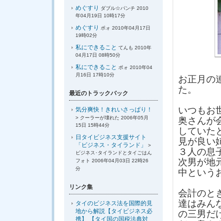
めぐすり
ダブル☆パンチ 2010
年04月19日 10時17分
めぐすり
ポォ 2010年04月17日
19時02分
私にできること
てんも 2010年
04月17日 08時50分
私にできること
ポォ 2010年04
月16日 17時10分
お正月の
た。
最近のトラックバック
いつもお
気分爽快！きれいさっぱり！
> クーラーが壊れた 2006年05月
奥さんが
15日 15時44分
していた
日タイビジネス支援サイト
見が良い
「ビジネス・タイランド」
>
３人の息
ビジネス･タイランドとタイごはん
次男が地
フォト 2006年04月03日 22時26
分
中という
リンク集
会計のと
達はみん
タイのビジネス法を国際的見
地から解説【タイビジネス必
の三男だ
携】 【タイ国の国税法典対