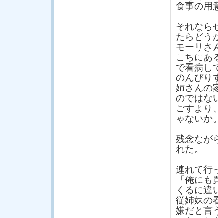
食事の用
それなら
たらどう
モーリさ
こちにあ
で看病し
のんびり
姉さんの
のではな
ごすより
ゃないか
残念なが
れた。
連れて行
「俺にも
くるに違
従姉妹の
嫌だと言