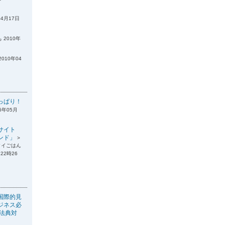
04月17日
 2010年
2010年04
っぱり！
6年05月
サイト
ンド」
>
タイごはん
22時26
国際的見
ジネス必
税法典対