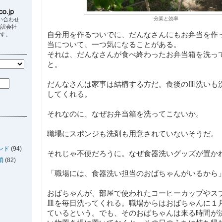
分業と効率
い合わせ
翻訳会社
自分用を作るついでに、だんなさんにもお弁当を作
ます。
当について、一つ気になることがある。
それは、だんなさんが食べ終わったお弁当箱を洗っ
と。
だんなさんは家事は結構する方だ。食後の皿洗いも
してくれる。
それなのに、なぜお弁当箱を洗ってこないか。
職場にスポンジも洗剤も用意されていないそうだ。
ンド
(94)
それじゃ不便だろうに。なぜ食器洗いグッズが置か
消
(82)
「職場には、食器洗い担当のおばちゃんがいるから
おばちゃんが、部屋で使われたコーヒーカップやス
皿を毎日洗ってくれる。職場からはおばちゃんに１
ているという。でも、そのおばちゃんは来る時間が