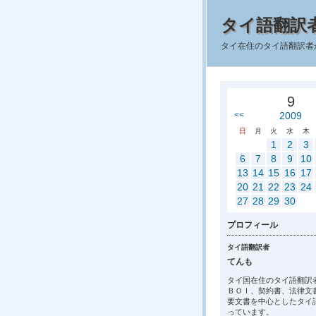
タイ語翻訳
タイ在住のタイ語翻訳者
9
<<
2009
日
月
火
水
木
1
2
3
6
7
8
9
10
13
14
15
16
17
20
21
22
23
24
27
28
29
30
プロフィール
タイ語翻訳者
てんも
タイ国在住のタイ語翻訳
ＢＯＩ、契約書、法律文
要文書を中心としたタイ
っています。