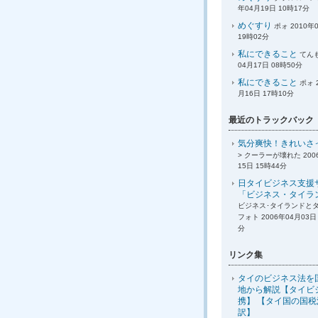
年04月19日 10時17分
めぐすり
ポォ 2010年
19時02分
私にできること
てんも
04月17日 08時50分
私にできること
ポォ 
月16日 17時10分
最近のトラックバック
気分爽快！きれいさ
> クーラーが壊れた 200
15日 15時44分
日タイビジネス支援
「ビジネス・タイラ
ビジネス･タイランドと
フォト 2006年04月03日 
分
リンク集
タイのビジネス法を
地から解説【タイビ
携】 【タイ国の国
訳】