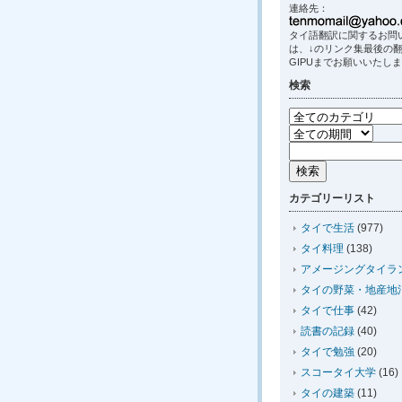
連絡先：
タイ語翻訳に関するお問
は、↓のリンク集最後の
GIPUまでお願いいたし
検索
カテゴリーリスト
タイで生活
(977)
タイ料理
(138)
アメージングタイラ
タイの野菜・地産地
タイで仕事
(42)
読書の記録
(40)
タイで勉強
(20)
スコータイ大学
(16)
タイの建築
(11)