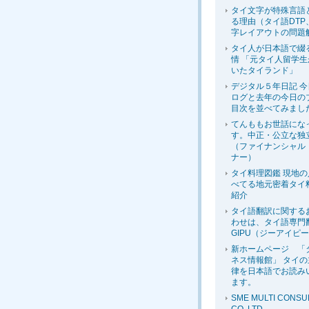
タイ文字が特殊言語
る理由（タイ語DTP
字レイアウトの問題
タイ人が日本語で綴
情 「元タイ人留学
いたタイランド」
デジタル５年日記 
ログと去年の今日の
目次を並べてみまし
てんももお世話にな
す。中正・公立な独
（ファイナンシャル
ナー）
タイ料理図鑑 現地
べてる地元密着タイ
紹介
タイ語翻訳に関する
わせは、タイ語専門
GIPU（ジーアイピ
新ホームページ 「
ネス情報館」 タイ
律を日本語でお読み
ます。
SME MULTI CONSU