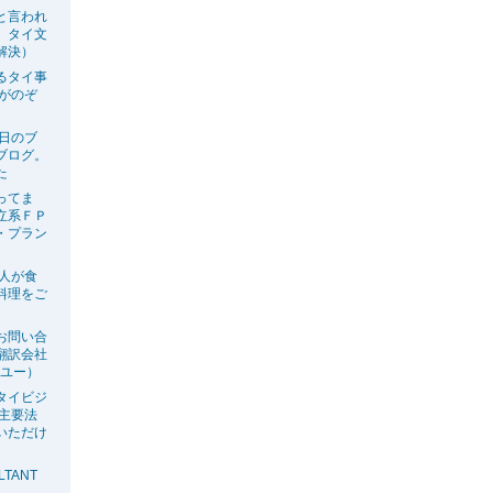
と言われ
、タイ文
解決）
るタイ事
生がのぞ
今日のブ
ブログ。
た
ってま
立系ＦＰ
・プラン
の人が食
料理をご
お問い合
翻訳会社
ーユー）
タイビジ
の主要法
いただけ
LTANT