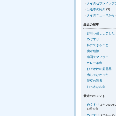
タイのセブンイレブ
出版本の紹介
(3)
タイのニュースから
最近の記事
お引っ越ししました
めぐすり
私にできること
腕が危険
南国でマフラー
カレー革命
おでかけの必需品
赤じゃなかった
警察の調書
おっきなお魚
最近のコメント
めぐすり
よた 2010年
13時47分
めぐすり
ダブル☆パンチ