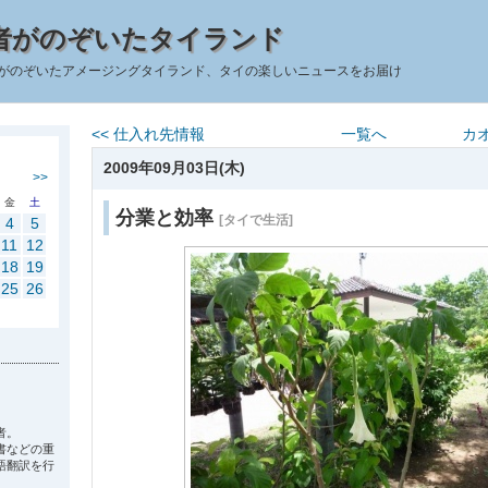
者がのぞいたタイランド
がのぞいたアメージングタイランド、タイの楽しいニュースをお届け
<< 仕入れ先情報
一覧へ
カ
2009年09月03日(木)
>>
金
土
分業と効率
[タイで生活]
4
5
11
12
18
19
25
26
者。
書などの重
語翻訳を行