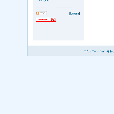
CO.,LTD.
[
Login
]
コミュニケーションをも