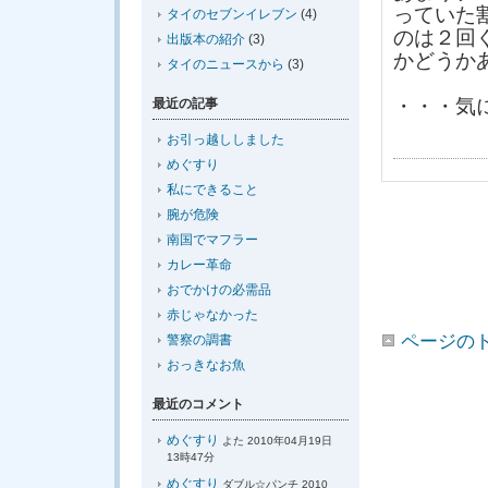
っていた
タイのセブンイレブン
(4)
のは２回
出版本の紹介
(3)
かどうか
タイのニュースから
(3)
・・・気
最近の記事
お引っ越ししました
めぐすり
私にできること
腕が危険
南国でマフラー
カレー革命
おでかけの必需品
赤じゃなかった
ページの
警察の調書
おっきなお魚
最近のコメント
めぐすり
よた 2010年04月19日
13時47分
めぐすり
ダブル☆パンチ 2010