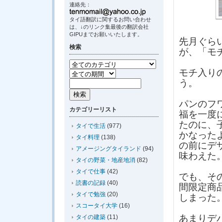
連絡先：
タイ語翻訳に関するお問い合わせ
は、↓のリンク集最後の翻訳会社
GIPUまでお願いいたします。
先月ぐら
検索
が、「モ
モチ入り
う。
パンのフ
カテゴリーリスト
福を一度
たのに、
タイで生活
(977)
かなった
タイ料理
(138)
の前にデ
アメージングタイランド
(94)
味わえた
タイの野菜・地産地消
(82)
タイで仕事
(42)
でも、そ
読書の記録
(40)
間限定商
タイで勉強
(20)
しまった
スコータイ大学
(16)
あまりデ
タイの建築
(11)