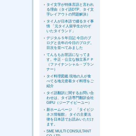
タイ文字が特殊言語と言われ
る理由（タイ語DTP、タイ文
字レイアウトの問題解決）
タイ人が日本語で綴るタイ事
情 「元タイ人留学生がのぞ
いたタイランド」
デジタル５年日記 今日のブ
ログと去年の今日のブログ。
目次を並べてみました
てんももお世話になってま
す。中正・公立な独立系ＦＰ
（ファイナンシャル・プラン
ナー）
タイ料理図鑑 現地の人が食
べてる地元密着タイ料理をご
紹介
タイ語翻訳に関するお問い合
わせは、タイ語専門翻訳会社
GIPU（ジーアイピーユー）
新ホームページ 「タイビジ
ネス情報館」 タイの主要法
律を日本語でお読みいただけ
ます。
SME MULTI CONSULTANT