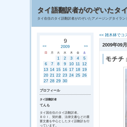
タイ語翻訳者がのぞいたタ
タイ在住のタイ語翻訳者がのぞいたアメージングタイラン
<< 雑木林で
9
2009年09月
<<
2009
>>
日
月
火
水
木
金
土
モチチ
1
2
3
4
5
6
7
8
9
10
11
12
13
14
15
16
17
18
19
20
21
22
23
24
25
26
27
28
29
30
プロフィール
タイ語翻訳者
てんも
タイ国在住のタイ語翻訳者。
ＢＯＩ、契約書、法律文書などの重
要文書を中心としたタイ語翻訳を行
っています。