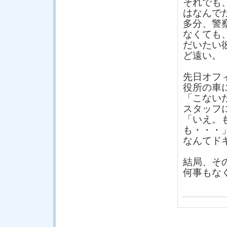
それでも
はなんで
多分、警
なくても
だいたい
ど遠い。
先日オフ
役所の車
「こない
スタッフ
「いえ。
も・・・
なんてド
結局、そ
何事もな