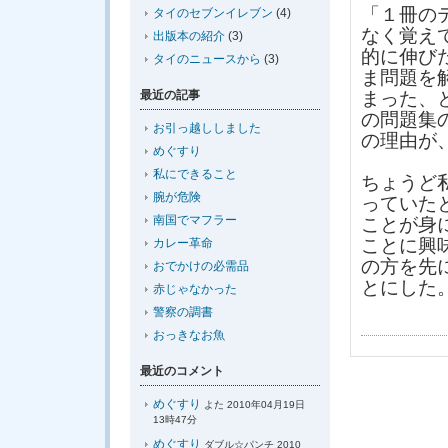
「１冊の
タイのセブンイレブン
(4)
なく覚え
出版本の紹介
(3)
的に伸び
タイのニュースから
(3)
ま問題を
最近の記事
まった、
の問題集
お引っ越ししました
の理由が
めぐすり
私にできること
ちょうど
腕が危険
っていた
南国でマフラー
ことが身
ことに興
カレー革命
の方を先
おでかけの必需品
とにした
赤じゃなかった
警察の調書
おっきなお魚
最近のコメント
めぐすり
よた 2010年04月19日
13時47分
めぐすり
ダブル☆パンチ 2010