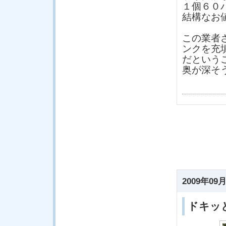
１個６０
結構なお
この業者
ンクを充
だという
奥が深そ
2009年09月
ドキッ