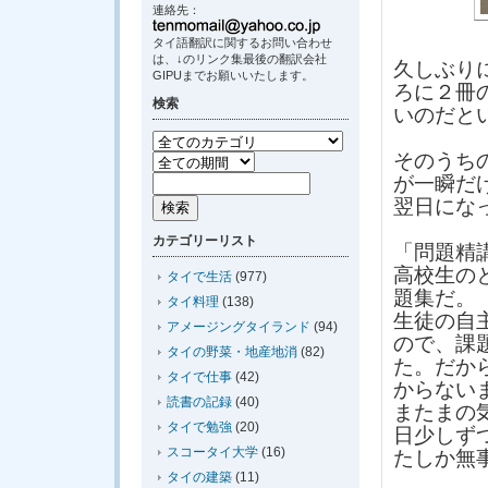
連絡先：
タイ語翻訳に関するお問い合わせ
は、↓のリンク集最後の翻訳会社
久しぶり
GIPUまでお願いいたします。
ろに２冊
検索
いのだと
そのうち
が一瞬だ
翌日にな
カテゴリーリスト
「問題精
高校生の
タイで生活
(977)
題集だ。
タイ料理
(138)
生徒の自
アメージングタイランド
(94)
ので、課
タイの野菜・地産地消
(82)
た。だか
タイで仕事
(42)
からない
読書の記録
(40)
またまの
タイで勉強
(20)
日少しず
スコータイ大学
(16)
たしか無
タイの建築
(11)