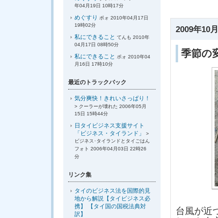
年04月19日 10時17分
めぐすり
ポォ 2010年04月17日
19時02分
2009年10月
私にできること
てんも 2010年
04月17日 08時50分
季節の
私にできること
ポォ 2010年04
月16日 17時10分
最近のトラックバック
気分爽快！きれいさっぱり！
> クーラーが壊れた 2006年05月
15日 15時44分
日タイビジネス支援サイト
「ビジネス・タイランド」
>
ビジネス･タイランドとタイごはん
フォト 2006年04月03日 22時26
分
リンク集
タイのビジネス法を国際的見
地から解説【タイビジネス必
携】 【タイ国の国税法典対
台風が近
訳】