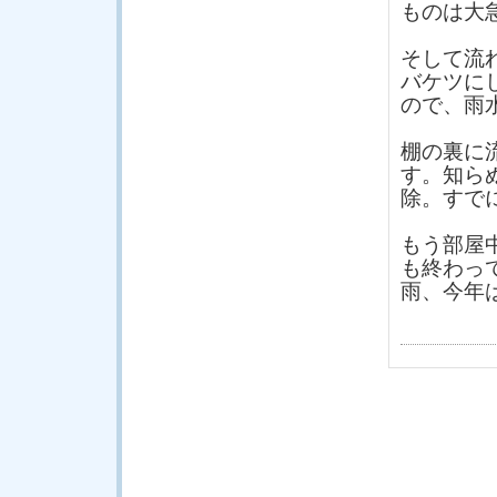
ものは大
そして流
バケツに
ので、雨
棚の裏に
す。知ら
除。すで
もう部屋
も終わっ
雨、今年