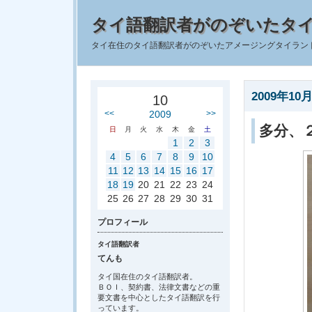
タイ語翻訳者がのぞいたタ
タイ在住のタイ語翻訳者がのぞいたアメージングタイラン
2009年10月
10
<<
2009
>>
多分、
日
月
火
水
木
金
土
1
2
3
4
5
6
7
8
9
10
11
12
13
14
15
16
17
18
19
20
21
22
23
24
25
26
27
28
29
30
31
プロフィール
タイ語翻訳者
てんも
タイ国在住のタイ語翻訳者。
ＢＯＩ、契約書、法律文書などの重
要文書を中心としたタイ語翻訳を行
っています。