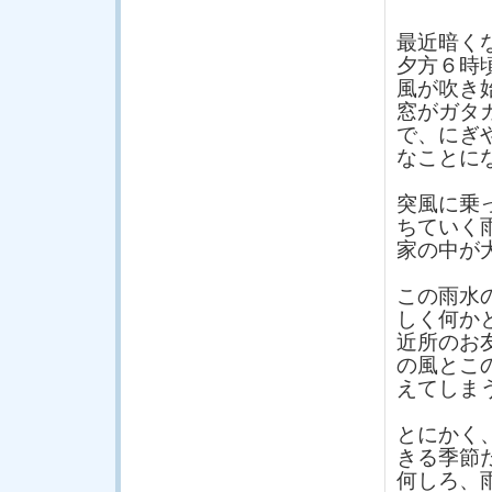
最近暗く
夕方６時
風が吹き
窓がガタ
で、にぎ
なことに
突風に乗
ちていく
家の中が
この雨水
しく何か
近所のお
の風とこ
えてしま
とにかく
きる季節
何しろ、