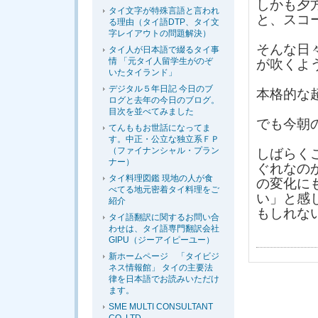
しかも夕
タイ文字が特殊言語と言われ
と、スコ
る理由（タイ語DTP、タイ文
字レイアウトの問題解決）
そんな日
タイ人が日本語で綴るタイ事
情 「元タイ人留学生がのぞ
が吹くよ
いたタイランド」
デジタル５年日記 今日のブ
本格的な
ログと去年の今日のブログ。
目次を並べてみました
でも今朝
てんももお世話になってま
す。中正・公立な独立系ＦＰ
（ファイナンシャル・プラン
しばらく
ナー）
ぐれなの
タイ料理図鑑 現地の人が食
の変化に
べてる地元密着タイ料理をご
い」と感
紹介
もしれな
タイ語翻訳に関するお問い合
わせは、タイ語専門翻訳会社
GIPU（ジーアイピーユー）
新ホームページ 「タイビジ
ネス情報館」 タイの主要法
律を日本語でお読みいただけ
ます。
SME MULTI CONSULTANT