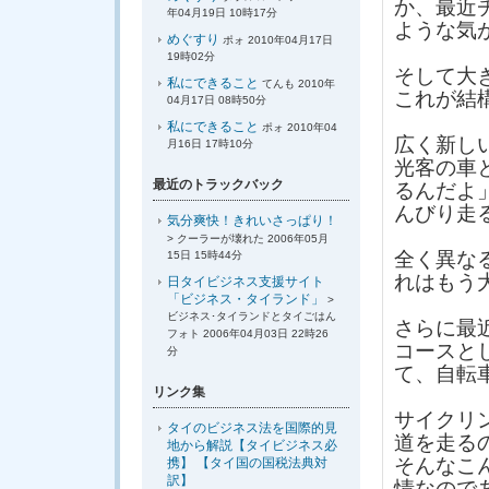
か、最近
年04月19日 10時17分
ような気
めぐすり
ポォ 2010年04月17日
19時02分
そして大
私にできること
てんも 2010年
これが結
04月17日 08時50分
私にできること
ポォ 2010年04
広く新し
月16日 17時10分
光客の車
最近のトラックバック
るんだよ
んびり走
気分爽快！きれいさっぱり！
> クーラーが壊れた 2006年05月
全く異な
15日 15時44分
れはもう
日タイビジネス支援サイト
「ビジネス・タイランド」
>
ビジネス･タイランドとタイごはん
さらに最
フォト 2006年04月03日 22時26
コースと
分
て、自転
リンク集
サイクリ
タイのビジネス法を国際的見
道を走る
地から解説【タイビジネス必
そんなこ
携】 【タイ国の国税法典対
訳】
情なので