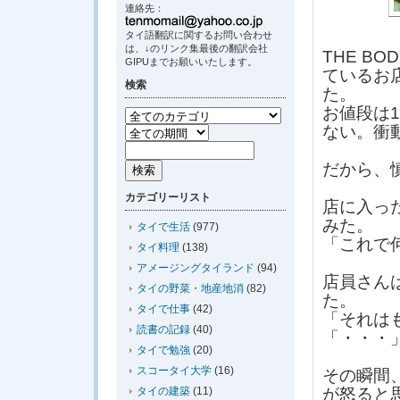
連絡先：
タイ語翻訳に関するお問い合わせ
は、↓のリンク集最後の翻訳会社
THE B
GIPUまでお願いいたします。
ているお
検索
た。
お値段は1
ない。衝
だから、
カテゴリーリスト
店に入っ
みた。
タイで生活
(977)
「これで
タイ料理
(138)
アメージングタイランド
(94)
店員さん
タイの野菜・地産地消
(82)
た。
タイで仕事
(42)
「それは
読書の記録
(40)
「・・・
タイで勉強
(20)
スコータイ大学
(16)
その瞬間
タイの建築
(11)
が怒ると