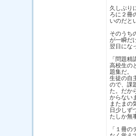
久しぶり
ろに２冊
いのだと
そのうち
が一瞬だ
翌日にな
「問題精
高校生の
題集だ。
生徒の自
ので、課
た。だか
からない
またまの
日少しず
たしか無
「１冊の
なく覚え