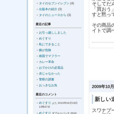
そしてだ
タイのセブンイレブン
(4)
「買おう
出版本の紹介
(3)
すと黙っ
タイのニュースから
(3)
最近の記事
その商品
イトで調
お引っ越ししました
めぐすり
私にできること
腕が危険
南国でマフラー
カレー革命
おでかけの必需品
赤じゃなかった
警察の調書
おっきなお魚
2009年10月
最近のコメント
新しい
めぐすり
よた 2010年04月19日
13時47分
スワナプ
めぐすり
ダブル☆パンチ 2010