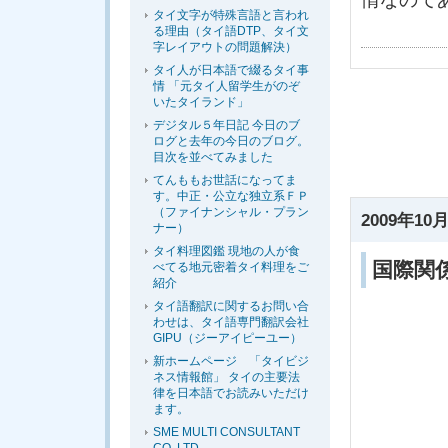
タイ文字が特殊言語と言われ
る理由（タイ語DTP、タイ文
字レイアウトの問題解決）
タイ人が日本語で綴るタイ事
情 「元タイ人留学生がのぞ
いたタイランド」
デジタル５年日記 今日のブ
ログと去年の今日のブログ。
目次を並べてみました
てんももお世話になってま
す。中正・公立な独立系ＦＰ
（ファイナンシャル・プラン
2009年10月
ナー）
タイ料理図鑑 現地の人が食
国際関
べてる地元密着タイ料理をご
紹介
タイ語翻訳に関するお問い合
わせは、タイ語専門翻訳会社
GIPU（ジーアイピーユー）
新ホームページ 「タイビジ
ネス情報館」 タイの主要法
律を日本語でお読みいただけ
ます。
SME MULTI CONSULTANT