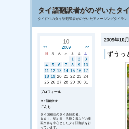
タイ語翻訳者がのぞいたタ
タイ在住のタイ語翻訳者がのぞいたアメージングタイラン
2009年10月
10
<<
2009
>>
ずうっ
日
月
火
水
木
金
土
1
2
3
4
5
6
7
8
9
10
11
12
13
14
15
16
17
18
19
20
21
22
23
24
25
26
27
28
29
30
31
プロフィール
タイ語翻訳者
てんも
タイ国在住のタイ語翻訳者。
ＢＯＩ、契約書、法律文書などの重
要文書を中心としたタイ語翻訳を行
っています。