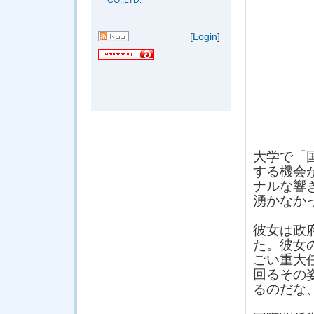
CO.,LTD.
[
Login
]
大学で「
する機会
ナルな響
湧かなか
彼女は政
た。彼女
ごい重大
回るその
るのだな