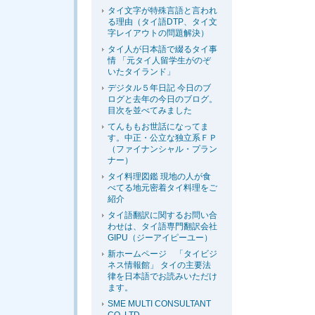
タイ文字が特殊言語と言われ
る理由（タイ語DTP、タイ文
字レイアウトの問題解決）
タイ人が日本語で綴るタイ事
情 「元タイ人留学生がのぞ
いたタイランド」
デジタル５年日記 今日のブ
ログと去年の今日のブログ。
目次を並べてみました
てんももお世話になってま
す。中正・公立な独立系ＦＰ
（ファイナンシャル・プラン
ナー）
タイ料理図鑑 現地の人が食
べてる地元密着タイ料理をご
紹介
タイ語翻訳に関するお問い合
わせは、タイ語専門翻訳会社
GIPU（ジーアイピーユー）
新ホームページ 「タイビジ
ネス情報館」 タイの主要法
律を日本語でお読みいただけ
ます。
SME MULTI CONSULTANT