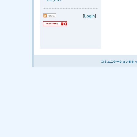
CO.,LTD.
[
Login
]
コミュニケーションをも