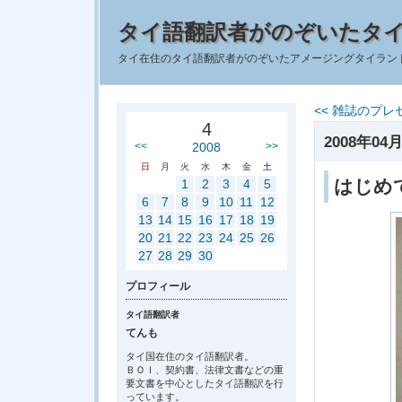
タイ語翻訳者がのぞいたタ
タイ在住のタイ語翻訳者がのぞいたアメージングタイラン
<< 雑誌のプレ
4
2008年04月
<<
2008
>>
日
月
火
水
木
金
土
はじめ
1
2
3
4
5
6
7
8
9
10
11
12
13
14
15
16
17
18
19
20
21
22
23
24
25
26
27
28
29
30
プロフィール
タイ語翻訳者
てんも
タイ国在住のタイ語翻訳者。
ＢＯＩ、契約書、法律文書などの重
要文書を中心としたタイ語翻訳を行
っています。