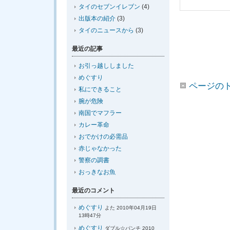
タイのセブンイレブン
(4)
出版本の紹介
(3)
タイのニュースから
(3)
最近の記事
お引っ越ししました
めぐすり
ページの
私にできること
腕が危険
南国でマフラー
カレー革命
おでかけの必需品
赤じゃなかった
警察の調書
おっきなお魚
最近のコメント
めぐすり
よた 2010年04月19日
13時47分
めぐすり
ダブル☆パンチ 2010