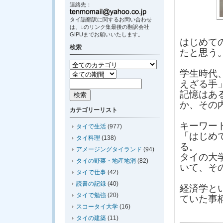
連絡先：
タイ語翻訳に関するお問い合わせ
は、↓のリンク集最後の翻訳会社
GIPUまでお願いいたします。
はじめて
検索
たと思う
学生時代
えざる手
記憶はあ
か、その
カテゴリーリスト
キーワー
タイで生活
(977)
「はじめ
タイ料理
(138)
る。
アメージングタイランド
(94)
タイの大
タイの野菜・地産地消
(82)
いて、そ
タイで仕事
(42)
読書の記録
(40)
経済学と
タイで勉強
(20)
ていた事
スコータイ大学
(16)
タイの建築
(11)