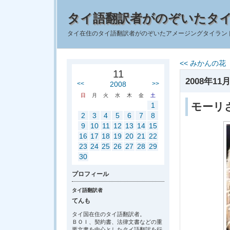
タイ語翻訳者がのぞいたタ
タイ在住のタイ語翻訳者がのぞいたアメージングタイラン
<< みかんの花
11
2008年11月
<<
2008
>>
日
月
火
水
木
金
土
モーリ
1
2
3
4
5
6
7
8
9
10
11
12
13
14
15
16
17
18
19
20
21
22
23
24
25
26
27
28
29
30
プロフィール
タイ語翻訳者
てんも
タイ国在住のタイ語翻訳者。
ＢＯＩ、契約書、法律文書などの重
要文書を中心としたタイ語翻訳を行