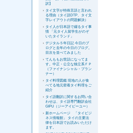
訳】
タイ文字が特殊言語と言われ
る理由（タイ語DTP、タイ文
字レイアウトの問題解決）
タイ人が日本語で綴るタイ事
情 「元タイ人留学生がのぞ
いたタイランド」
デジタル５年日記 今日のブ
ログと去年の今日のブログ。
目次を並べてみました
てんももお世話になってま
す。中正・公立な独立系ＦＰ
（ファイナンシャル・プラン
ナー）
タイ料理図鑑 現地の人が食
べてる地元密着タイ料理をご
紹介
タイ語翻訳に関するお問い合
わせは、タイ語専門翻訳会社
GIPU（ジーアイピーユー）
新ホームページ 「タイビジ
ネス情報館」 タイの主要法
律を日本語でお読みいただけ
ます。