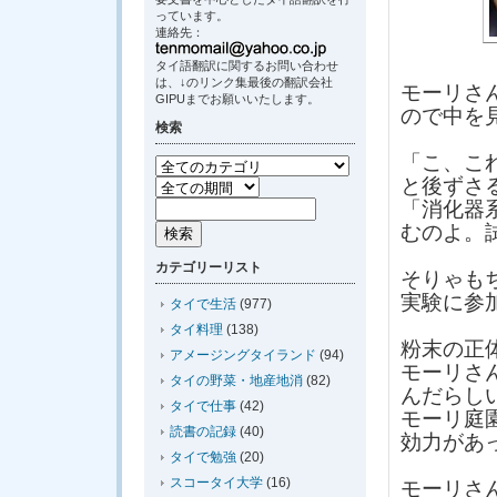
っています。
連絡先：
タイ語翻訳に関するお問い合わせ
は、↓のリンク集最後の翻訳会社
モーリさ
GIPUまでお願いいたします。
ので中を
検索
「こ、こ
と後ずさ
「消化器
むのよ。
カテゴリーリスト
そりゃも
実験に参
タイで生活
(977)
タイ料理
(138)
粉末の正
アメージングタイランド
(94)
モーリさ
タイの野菜・地産地消
(82)
んだらし
タイで仕事
(42)
モーリ庭
読書の記録
(40)
効力があ
タイで勉強
(20)
スコータイ大学
(16)
モーリさ