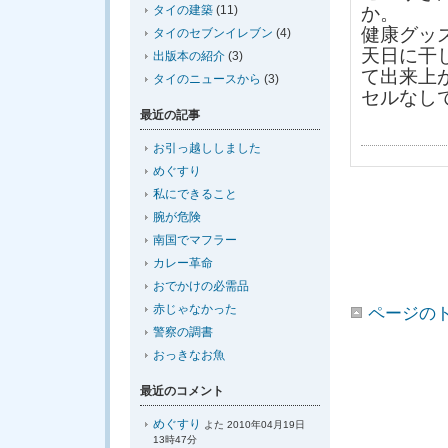
タイの建築
(11)
か。
健康グッ
タイのセブンイレブン
(4)
天日に干
出版本の紹介
(3)
て出来上
タイのニュースから
(3)
セルなし
最近の記事
お引っ越ししました
めぐすり
私にできること
腕が危険
南国でマフラー
カレー革命
おでかけの必需品
赤じゃなかった
ページの
警察の調書
おっきなお魚
最近のコメント
めぐすり
よた 2010年04月19日
13時47分