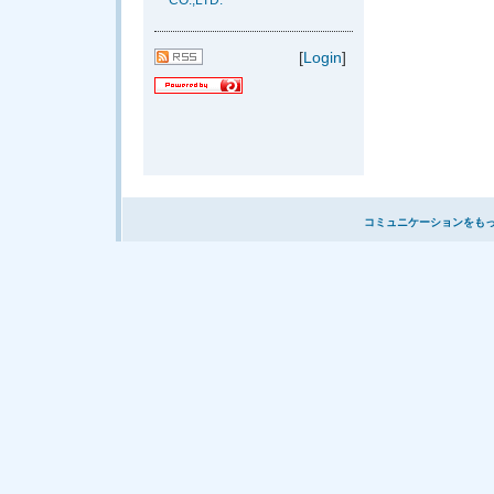
CO.,LTD.
[
Login
]
コミュニケーションをも