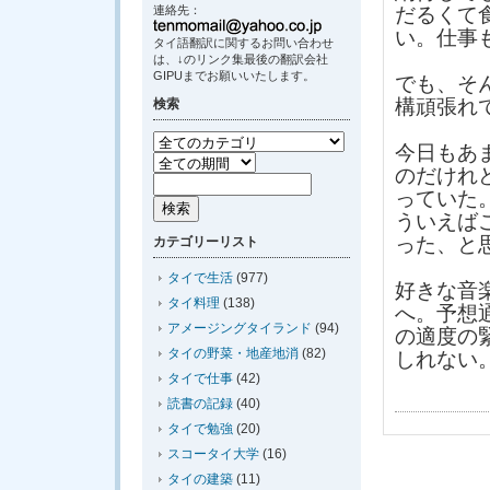
連絡先：
だるくて
い。仕事
タイ語翻訳に関するお問い合わせ
は、↓のリンク集最後の翻訳会社
GIPUまでお願いいたします。
でも、そ
構頑張れ
検索
今日もあ
のだけれ
っていた
ういえば
った、と
カテゴリーリスト
タイで生活
(977)
好きな音
タイ料理
(138)
へ。予想
アメージングタイランド
(94)
の適度の
タイの野菜・地産地消
(82)
しれない
タイで仕事
(42)
読書の記録
(40)
タイで勉強
(20)
スコータイ大学
(16)
タイの建築
(11)