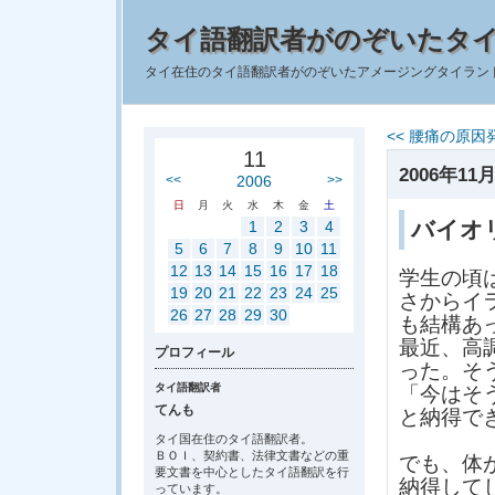
タイ語翻訳者がのぞいたタ
タイ在住のタイ語翻訳者がのぞいたアメージングタイラン
<< 腰痛の原因
11
2006年11月
<<
2006
>>
日
月
火
水
木
金
土
バイオ
1
2
3
4
5
6
7
8
9
10
11
12
13
14
15
16
17
18
学生の頃
19
20
21
22
23
24
25
さからイ
26
27
28
29
30
も結構あ
最近、高
プロフィール
った。そ
タイ語翻訳者
「今はそ
てんも
と納得で
タイ国在住のタイ語翻訳者。
ＢＯＩ、契約書、法律文書などの重
でも、体
要文書を中心としたタイ語翻訳を行
納得して
っています。