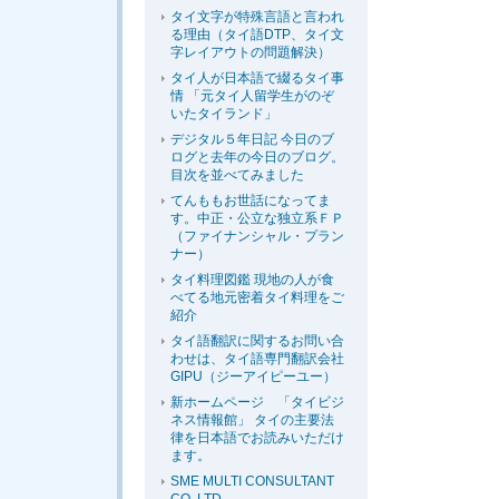
タイ文字が特殊言語と言われ
る理由（タイ語DTP、タイ文
字レイアウトの問題解決）
タイ人が日本語で綴るタイ事
情 「元タイ人留学生がのぞ
いたタイランド」
デジタル５年日記 今日のブ
ログと去年の今日のブログ。
目次を並べてみました
てんももお世話になってま
す。中正・公立な独立系ＦＰ
（ファイナンシャル・プラン
ナー）
タイ料理図鑑 現地の人が食
べてる地元密着タイ料理をご
紹介
タイ語翻訳に関するお問い合
わせは、タイ語専門翻訳会社
GIPU（ジーアイピーユー）
新ホームページ 「タイビジ
ネス情報館」 タイの主要法
律を日本語でお読みいただけ
ます。
SME MULTI CONSULTANT