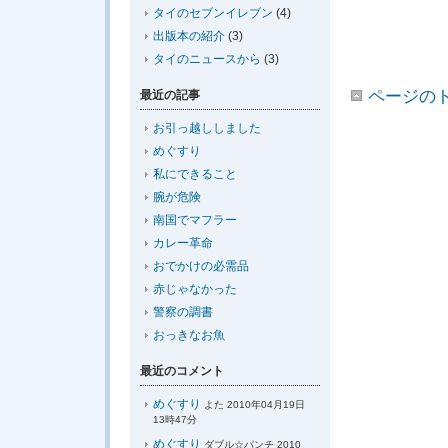
タイのセブンイレブン
(4)
出版本の紹介
(3)
タイのニュースから
(3)
ページの
最近の記事
お引っ越ししました
めぐすり
私にできること
腕が危険
南国でマフラー
カレー革命
おでかけの必需品
赤じゃなかった
警察の調書
おっきなお魚
最近のコメント
めぐすり
よた 2010年04月19日
13時47分
めぐすり
ダブル☆パンチ 2010