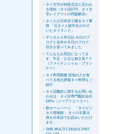
タイ文字が特殊言語と言われ
る理由（タイ語DTP、タイ文
字レイアウトの問題解決）
タイ人が日本語で綴るタイ事
情 「元タイ人留学生がのぞ
いたタイランド」
デジタル５年日記 今日のブ
ログと去年の今日のブログ。
目次を並べてみました
てんももお世話になってま
す。中正・公立な独立系ＦＰ
（ファイナンシャル・プラン
ナー）
タイ料理図鑑 現地の人が食
べてる地元密着タイ料理をご
紹介
タイ語翻訳に関するお問い合
わせは、タイ語専門翻訳会社
GIPU（ジーアイピーユー）
新ホームページ 「タイビジ
ネス情報館」 タイの主要法
律を日本語でお読みいただけ
ます。
SME MULTI CONSULTANT