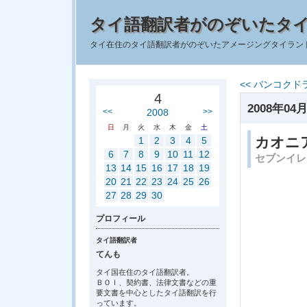
タイ語翻訳者がのぞいたタ
タイ在住のタイ語翻訳者がのぞいたアメージングタイラン
<< バンコクド
4
2008年04月
<<
2008
>>
日
月
火
水
木
金
土
カオニ
1
2
3
4
5
6
7
8
9
10
11
12
セブンイレ
13
14
15
16
17
18
19
20
21
22
23
24
25
26
27
28
29
30
プロフィール
タイ語翻訳者
てんも
タイ国在住のタイ語翻訳者。
ＢＯＩ、契約書、法律文書などの重
要文書を中心としたタイ語翻訳を行
っています。