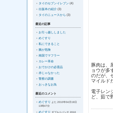
タイのセブンイレブン
(4)
出版本の紹介
(3)
タイのニュースから
(3)
最近の記事
お引っ越ししました
めぐすり
私にできること
腕が危険
南国でマフラー
カレー革命
豚肉は、
おでかけの必需品
ョウが多
赤じゃなかった
のだが、
警察の調書
マイルド
おっきなお魚
電子レン
最近のコメント
ど、茹で
めぐすり
よた 2010年04月19日
13時47分
めぐすり
ダブル☆パンチ 2010