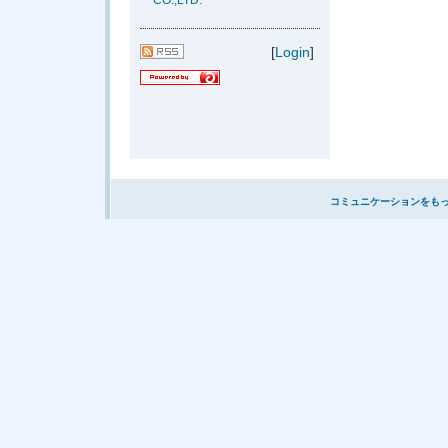
CO.,LTD.
[
Login
]
コミュニケーションをも