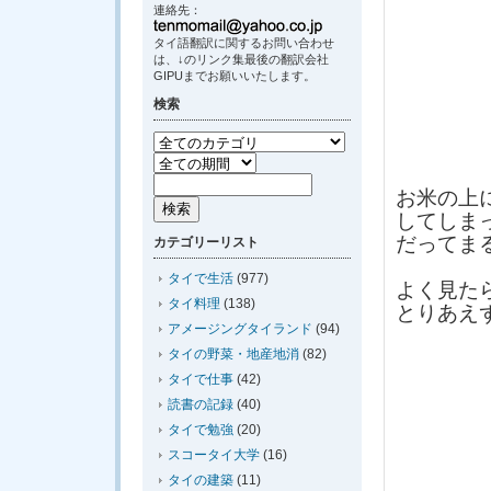
連絡先：
タイ語翻訳に関するお問い合わせ
は、↓のリンク集最後の翻訳会社
GIPUまでお願いいたします。
検索
お米の上
してしま
だってま
カテゴリーリスト
タイで生活
(977)
よく見た
タイ料理
(138)
とりあえ
アメージングタイランド
(94)
タイの野菜・地産地消
(82)
タイで仕事
(42)
読書の記録
(40)
タイで勉強
(20)
スコータイ大学
(16)
タイの建築
(11)