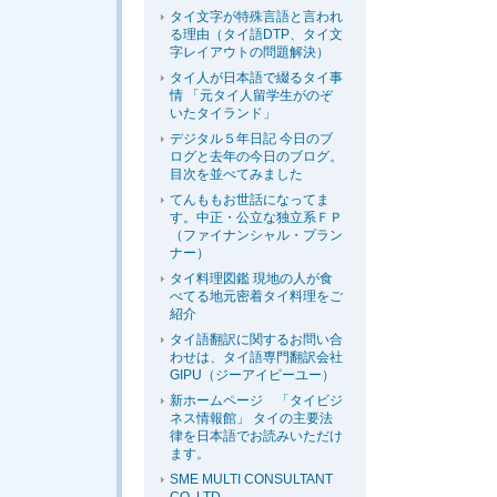
タイ文字が特殊言語と言われ
る理由（タイ語DTP、タイ文
字レイアウトの問題解決）
タイ人が日本語で綴るタイ事
情 「元タイ人留学生がのぞ
いたタイランド」
デジタル５年日記 今日のブ
ログと去年の今日のブログ。
目次を並べてみました
てんももお世話になってま
す。中正・公立な独立系ＦＰ
（ファイナンシャル・プラン
ナー）
タイ料理図鑑 現地の人が食
べてる地元密着タイ料理をご
紹介
タイ語翻訳に関するお問い合
わせは、タイ語専門翻訳会社
GIPU（ジーアイピーユー）
新ホームページ 「タイビジ
ネス情報館」 タイの主要法
律を日本語でお読みいただけ
ます。
SME MULTI CONSULTANT