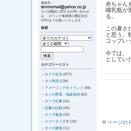
連絡先：
赤ちゃん
哺乳瓶が
タイ語翻訳に関するお問い合わせ
る。
は、↓のリンク集最後の翻訳会社
GIPUまでお願いいたします。
この暑さ
検索
と思う。
コップい
今では、
としてい
カテゴリーリスト
タイで生活
(977)
タイ料理
(138)
アメージングタイランド
(94)
タイの野菜・地産地消
(82)
タイで仕事
(42)
読書の記録
(40)
タイで勉強
(20)
スコータイ大学
(16)
ページの
タイの建築
(11)