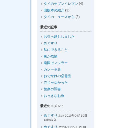
タイのセブンイレブン
(4)
出版本の紹介
(3)
タイのニュースから
(3)
最近の記事
お引っ越ししました
めぐすり
私にできること
腕が危険
南国でマフラー
カレー革命
おでかけの必需品
赤じゃなかった
警察の調書
おっきなお魚
最近のコメント
めぐすり
よた 2010年04月19日
13時47分
めぐすり
ダブル☆パンチ 2010