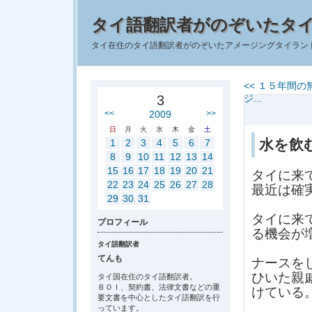
タイ語翻訳者がのぞいたタ
タイ在住のタイ語翻訳者がのぞいたアメージングタイラン
<< １５年間
3
ジ...
<<
2009
>>
日
月
火
水
木
金
土
水を飲
1
2
3
4
5
6
7
8
9
10
11
12
13
14
15
16
17
18
19
20
21
タイに来
22
23
24
25
26
27
28
最近は確
29
30
31
タイに来
プロフィール
る機会が
タイ語翻訳者
てんも
ナースを
ひいた親
タイ国在住のタイ語翻訳者。
ＢＯＩ、契約書、法律文書などの重
けている
要文書を中心としたタイ語翻訳を行
っています。