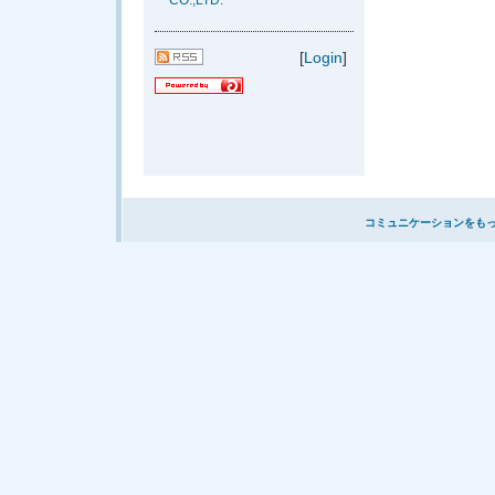
CO.,LTD.
[
Login
]
コミュニケーションをも