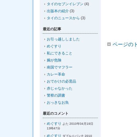
タイのセブンイレブン
(4)
出版本の紹介
(3)
タイのニュースから
(3)
最近の記事
お引っ越ししました
ページの
めぐすり
私にできること
腕が危険
南国でマフラー
カレー革命
おでかけの必需品
赤じゃなかった
警察の調書
おっきなお魚
最近のコメント
めぐすり
よた 2010年04月19日
13時47分
めぐすり
ダブル☆パンチ 2010