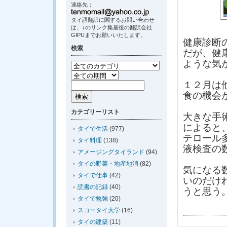
連絡先：
タイ語翻訳に関するお問い合わせ
は、↓のリンク集最後の翻訳会社
GIPUまでお願いいたします。
健康診断
検索
だが、健
ような気
１２月は
食の機会
カテゴリーリスト
大きな手
によると
タイで生活
(977)
テロール
タイ料理
(138)
液検査の
アメージングタイランド
(94)
タイの野菜・地産地消
(82)
気になる
タイで仕事
(42)
いのだけ
読書の記録
(40)
うと思う
タイで勉強
(20)
スコータイ大学
(16)
タイの建築
(11)