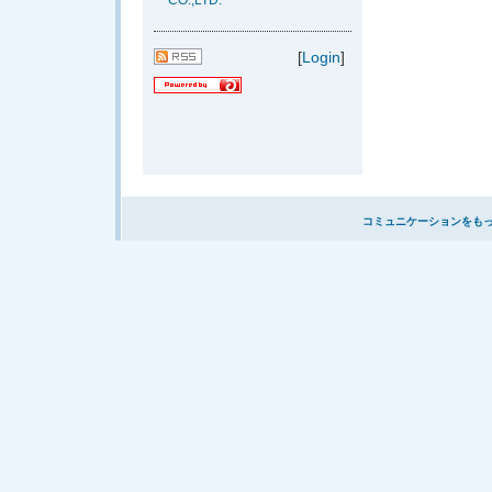
CO.,LTD.
[
Login
]
コミュニケーションをも