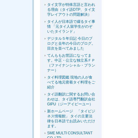
タイ文字が特殊言語と言われ
る理由（タイ語DTP、タイ文
字レイアウトの問題解決）
タイ人が日本語で綴るタイ事
情 「元タイ人留学生がのぞ
いたタイランド」
デジタル５年日記 今日のブ
ログと去年の今日のブログ。
目次を並べてみました
てんももお世話になってま
す。中正・公立な独立系ＦＰ
（ファイナンシャル・プラン
ナー）
タイ料理図鑑 現地の人が食
べてる地元密着タイ料理をご
紹介
タイ語翻訳に関するお問い合
わせは、タイ語専門翻訳会社
GIPU（ジーアイピーユー）
新ホームページ 「タイビジ
ネス情報館」 タイの主要法
律を日本語でお読みいただけ
ます。
SME MULTI CONSULTANT