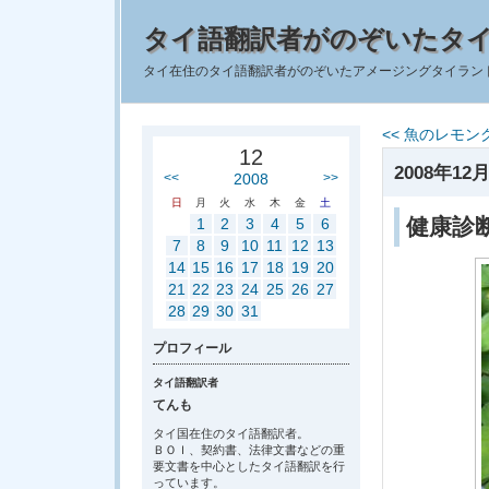
タイ語翻訳者がのぞいたタ
タイ在住のタイ語翻訳者がのぞいたアメージングタイラン
<< 魚のレモ
12
2008年12月
<<
2008
>>
日
月
火
水
木
金
土
健康診
1
2
3
4
5
6
7
8
9
10
11
12
13
14
15
16
17
18
19
20
21
22
23
24
25
26
27
28
29
30
31
プロフィール
タイ語翻訳者
てんも
タイ国在住のタイ語翻訳者。
ＢＯＩ、契約書、法律文書などの重
要文書を中心としたタイ語翻訳を行
っています。