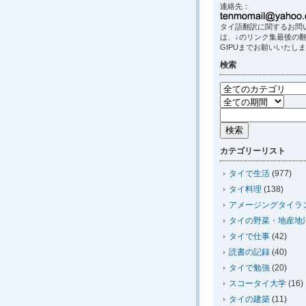
連絡先：
タイ語翻訳に関するお問
は、↓のリンク集最後の
GIPUまでお願いいたし
検索
カテゴリーリスト
タイで生活
(977)
タイ料理
(138)
アメージングタイラ
タイの野菜・地産地
タイで仕事
(42)
読書の記録
(40)
タイで勉強
(20)
スコータイ大学
(16)
タイの建築
(11)