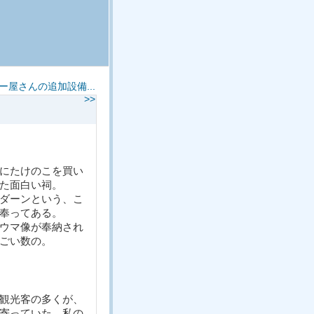
ー屋さんの追加設備...
>>
にたけのこを買い
た面白い祠。
ダーンという、こ
奉ってある。
ウマ像が奉納され
ごい数の。
観光客の多くが、
寄っていた。私の