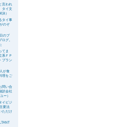
と言われ
、タイ文
解決）
るタイ事
生がのぞ
今日のブ
ブログ。
た
ってま
立系ＦＰ
・プラン
の人が食
料理をご
お問い合
翻訳会社
ーユー）
タイビジ
の主要法
いただけ
LTANT