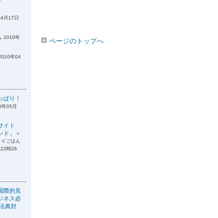
04月17日
 2010年
ページのトップへ
2010年04
っぱり！
6年05月
サイト
ンド」
>
タイごはん
22時26
国際的見
ジネス必
税法典対