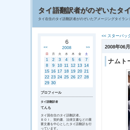
タイ語翻訳者がのぞいたタ
タイ在住のタイ語翻訳者がのぞいたアメージングタイラン
<< スターバ
6
2008年06月
<<
2008
>>
日
月
火
水
木
金
土
1
2
3
4
5
6
7
ナムト
8
9
10
11
12
13
14
15
16
17
18
19
20
21
22
23
24
25
26
27
28
29
30
プロフィール
タイ語翻訳者
てんも
タイ国在住のタイ語翻訳者。
ＢＯＩ、契約書、法律文書などの重
要文書を中心としたタイ語翻訳を行
っています。