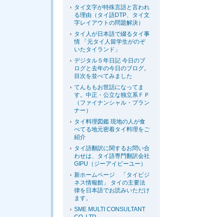
タイ文字が特殊言語と言われ
る理由（タイ語DTP、タイ文
字レイアウトの問題解決）
タイ人が日本語で綴るタイ事
情 「元タイ人留学生がのぞ
いたタイランド」
デジタル５年日記 今日のブ
ログと去年の今日のブログ。
目次を並べてみました
てんももお世話になってま
す。中正・公立な独立系ＦＰ
（ファイナンシャル・プラン
ナー）
タイ料理図鑑 現地の人が食
べてる地元密着タイ料理をご
紹介
タイ語翻訳に関するお問い合
わせは、タイ語専門翻訳会社
GIPU（ジーアイピーユー）
新ホームページ 「タイビジ
ネス情報館」 タイの主要法
律を日本語でお読みいただけ
ます。
SME MULTI CONSULTANT