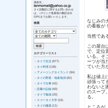
連絡先：
タイ語翻訳に関するお問い合わせ
は、↓のリンク集最後の翻訳会社
GIPUまでお願いいたします。
なじみの
検索
の看板が
当然であ
この屋台
で、定位
カテゴリーリスト
いる。そ
ーツが当
タイで生活
(977)
ていた方
タイ料理
(138)
アメージングタイランド
(94)
私は値上
タイの野菜・地産地消
(82)
頑張って
タイで仕事
(42)
わないと
読書の記録
(40)
のスープ
タイで勉強
(20)
る。
スコータイ大学
(16)
タイの建築
(11)
ところが