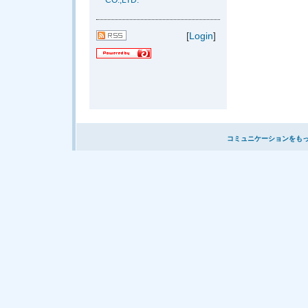
CO.,LTD.
[
Login
]
コミュニケーションをも