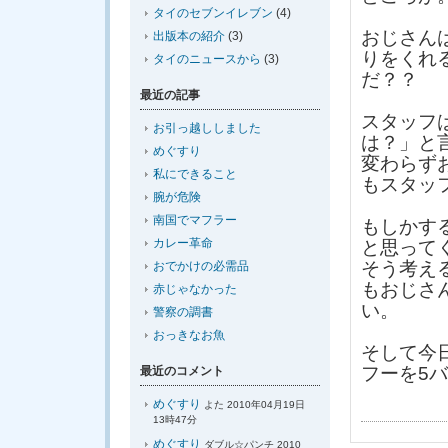
タイのセブンイレブン
(4)
おじさん
出版本の紹介
(3)
りをくれ
タイのニュースから
(3)
だ？？
最近の記事
スタッフ
お引っ越ししました
は？」と
めぐすり
変わらず
私にできること
もスタッ
腕が危険
南国でマフラー
もしかす
カレー革命
と思って
そう考え
おでかけの必需品
もおじさ
赤じゃなかった
い。
警察の調書
おっきなお魚
そして今
フーを5
最近のコメント
めぐすり
よた 2010年04月19日
13時47分
めぐすり
ダブル☆パンチ 2010