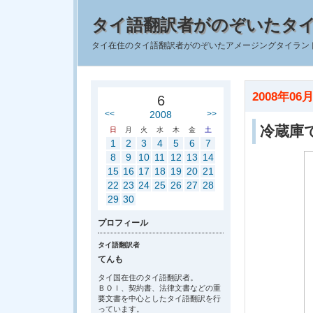
タイ語翻訳者がのぞいたタ
タイ在住のタイ語翻訳者がのぞいたアメージングタイラン
2008年06月
6
<<
2008
>>
冷蔵庫
日
月
火
水
木
金
土
1
2
3
4
5
6
7
8
9
10
11
12
13
14
15
16
17
18
19
20
21
22
23
24
25
26
27
28
29
30
プロフィール
タイ語翻訳者
てんも
タイ国在住のタイ語翻訳者。
ＢＯＩ、契約書、法律文書などの重
要文書を中心としたタイ語翻訳を行
っています。