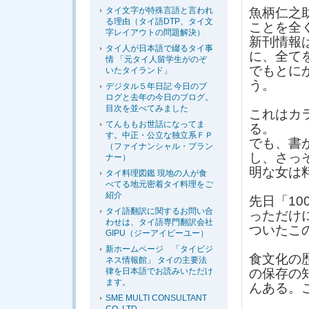
タイ文字が特殊言語と言われ
魚柄仁之
る理由（タイ語DTP、タイ文
ことを全
字レイアウトの問題解決）
新刊情報
タイ人が日本語で綴るタイ事
に、全て
情 「元タイ人留学生がのぞ
でもとに
いたタイランド」
う。
デジタル５年日記 今日のブ
ログと去年の今日のブログ。
目次を並べてみました
これはカ
てんももお世話になってま
る。
す。中正・公立な独立系ＦＰ
でも、書
（ファイナンシャル・プラン
し、さっ
ナー）
明な女は
タイ料理図鑑 現地の人が食
べてる地元密着タイ料理をご
紹介
先日「1
タイ語翻訳に関するお問い合
っただけ
わせは、タイ語専門翻訳会社
ついたこ
GIPU（ジーアイピーユー）
新ホームページ 「タイビジ
食文化の
ネス情報館」 タイの主要法
律を日本語でお読みいただけ
の保存の
ます。
んある。
SME MULTI CONSULTANT