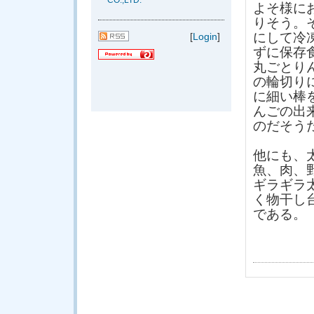
CO.,LTD.
よそ様に
りそう。
にして冷
[
Login
]
ずに保存
丸ごとり
の輪切り
に細い棒
んごの出
のだそう
他にも、
魚、肉、
ギラギラ
く物干し
である。