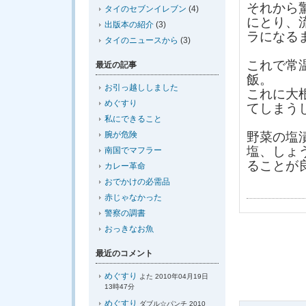
それから
タイのセブンイレブン
(4)
にとり、
出版本の紹介
(3)
ラになる
タイのニュースから
(3)
これで常
最近の記事
飯。
お引っ越ししました
これに大
めぐすり
てしまう
私にできること
腕が危険
野菜の塩
塩、しょ
南国でマフラー
ることが
カレー革命
おでかけの必需品
赤じゃなかった
警察の調書
おっきなお魚
最近のコメント
めぐすり
よた 2010年04月19日
13時47分
めぐすり
ダブル☆パンチ 2010