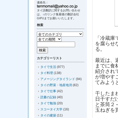
連絡先：
タイ語翻訳に関するお問い合わせ
は、↓のリンク集最後の翻訳会社
GIPUまでお願いいたします。
検索
「冷蔵庫
を腐らせ
る。
カテゴリーリスト
最近は、
までに食
タイで生活
(977)
紹介され
タイ料理
(138)
が増やす
アメージングタイランド
(94)
てみよう
タイの野菜・地産地消
(82)
タイで仕事
(42)
干したま
読書の記録
(40)
日干すだ
タイで勉強
(20)
と茶筒２
玉ねぎを
スコータイ大学
(16)
タイの建築
(11)