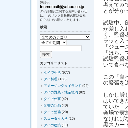
連絡先：
考えてみ
とが分か
タイ語翻訳に関するお問い合わせ
は、↓のリンク集最後の翻訳会社
GIPUまでお願いいたします。
試験中、
検索
が差し入
く、監督
ラッと入
「ジュー
「ほら、
試験監督
カテゴリーリスト
いて食べ
タイで生活
(977)
この「食
タイ料理
(138)
の緊張を
アメージングタイランド
(94)
タイの野菜・地産地消
(82)
しかし厳
タイで仕事
(42)
はいてき
読書の記録
(40)
ていた。
会場で実
タイで勉強
(20)
なければ
スコータイ大学
(16)
黒スカー
タイの建築
(11)