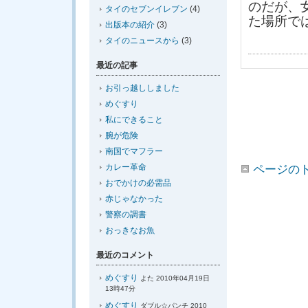
のだが、
タイのセブンイレブン
(4)
た場所で
出版本の紹介
(3)
タイのニュースから
(3)
最近の記事
お引っ越ししました
めぐすり
私にできること
腕が危険
南国でマフラー
カレー革命
ページの
おでかけの必需品
赤じゃなかった
警察の調書
おっきなお魚
最近のコメント
めぐすり
よた 2010年04月19日
13時47分
めぐすり
ダブル☆パンチ 2010