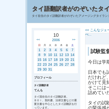
タイ語翻訳者がのぞいたタ
タイ在住のタイ語翻訳者がのぞいたアメージングタイラン
<< こんなジ
10
べ...
<<
2006
>>
日
月
火
水
木
金
土
1
2
3
4
5
6
7
試験監
8
9
10
11
12
13
14
15
16
17
18
19
20
21
今日は学
22
23
24
25
26
27
28
29
30
31
日本でも
だけれど
プロフィール
かけて見
タイ語翻訳者
そこには
てんも
詰めてい
タイ国在住のタイ語翻訳者。
ＢＯＩ、契約書、法律文書などの重
タイの試
要文書を中心としたタイ語翻訳を行
の緊張感
っています。