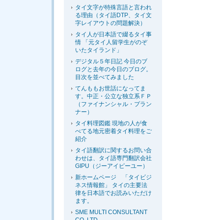
タイ文字が特殊言語と言われ
る理由（タイ語DTP、タイ文
字レイアウトの問題解決）
タイ人が日本語で綴るタイ事
情 「元タイ人留学生がのぞ
いたタイランド」
デジタル５年日記 今日のブ
ログと去年の今日のブログ。
目次を並べてみました
てんももお世話になってま
す。中正・公立な独立系ＦＰ
（ファイナンシャル・プラン
ナー）
タイ料理図鑑 現地の人が食
べてる地元密着タイ料理をご
紹介
タイ語翻訳に関するお問い合
わせは、タイ語専門翻訳会社
GIPU（ジーアイピーユー）
新ホームページ 「タイビジ
ネス情報館」 タイの主要法
律を日本語でお読みいただけ
ます。
SME MULTI CONSULTANT