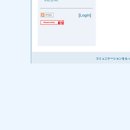
CO.,LTD.
[
Login
]
コミュニケーションをも