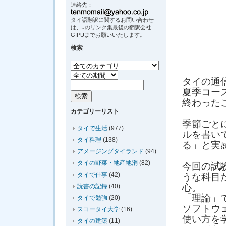
連絡先：
タイ語翻訳に関するお問い合わせ
は、↓のリンク集最後の翻訳会社
GIPUまでお願いいたします。
検索
タイの通
夏季コー
終わった
カテゴリーリスト
季節ごと
タイで生活
(977)
ルを書い
タイ料理
(138)
る」と実
アメージングタイランド
(94)
タイの野菜・地産地消
(82)
今回の試
タイで仕事
(42)
うな科目
心。
読書の記録
(40)
「理論」
タイで勉強
(20)
ソフトウ
スコータイ大学
(16)
使い方を
タイの建築
(11)