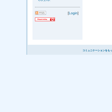
CO.,LTD.
[
Login
]
コミュニケーションをも