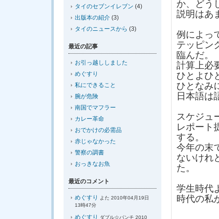
か、どう
タイのセブンイレブン
(4)
説明はあ
出版本の紹介
(3)
タイのニュースから
(3)
例によっ
テッピン
最近の記事
臨んだ。
お引っ越ししました
計算上必
めぐすり
ひとよひ
ひとなみ
私にできること
日本語は
腕が危険
南国でマフラー
スケジュ
カレー革命
レポート
おでかけの必需品
する。
赤じゃなかった
今年の末
警察の調書
ないけれ
おっきなお魚
た。
最近のコメント
学生時代
時代の私
めぐすり
よた 2010年04月19日
13時47分
めぐすり
ダブル☆パンチ 2010