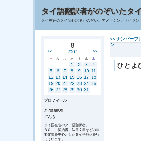
タイ語翻訳者がのぞいたタ
タイ在住のタイ語翻訳者がのぞいたアメージングタイラン
<< ナンバー
8
ン...
<<
2007
>>
日
月
火
水
木
金
土
ひとよ
1
2
3
4
5
6
7
8
9
10
11
12
13
14
15
16
17
18
19
20
21
22
23
24
25
26
27
28
29
30
31
プロフィール
タイ語翻訳者
てんも
タイ国在住のタイ語翻訳者。
ＢＯＩ、契約書、法律文書などの重
要文書を中心としたタイ語翻訳を行
っています。