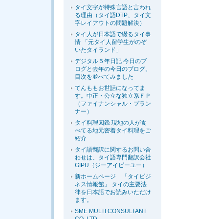
タイ文字が特殊言語と言われ
る理由（タイ語DTP、タイ文
字レイアウトの問題解決）
タイ人が日本語で綴るタイ事
情 「元タイ人留学生がのぞ
いたタイランド」
デジタル５年日記 今日のブ
ログと去年の今日のブログ。
目次を並べてみました
てんももお世話になってま
す。中正・公立な独立系ＦＰ
（ファイナンシャル・プラン
ナー）
タイ料理図鑑 現地の人が食
べてる地元密着タイ料理をご
紹介
タイ語翻訳に関するお問い合
わせは、タイ語専門翻訳会社
GIPU（ジーアイピーユー）
新ホームページ 「タイビジ
ネス情報館」 タイの主要法
律を日本語でお読みいただけ
ます。
SME MULTI CONSULTANT