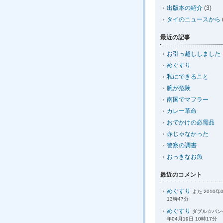
出版本の紹介
(3)
タイのニュースから
最近の記事
お引っ越ししました
めぐすり
私にできること
腕が危険
南国でマフラー
カレー革命
おでかけの必需品
赤じゃなかった
警察の調書
おっきなお魚
最近のコメント
めぐすり
よた 2010年
13時47分
めぐすり
ダブル☆パンチ
年04月19日 10時17分