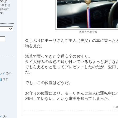
い合わせ
翻訳会社
ます。
浅草寺のお守り
久しぶりにモーリさんご主人（夫父）の車に乗った
物を見た。
浅草で買ってきた交通安全のお守り。
タイ人好みの金色の鈴が付いているちょっと派手な
でもらえるかと思ってプレゼントしたのだが、愛用
だ。
ンド
(94)
消
(82)
でも、この位置はどうだ。
お守りの位置により、モーリさんご主人は運転中に
利用していない、という事実を知ってしまった。
Po
ン
(4)