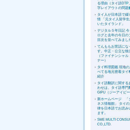
る理由（タイ語DTP
字レイアウトの問題
タイ人が日本語で綴
情 「元タイ人留学
いたタイランド」
デジタル５年日記 
ログと去年の今日の
目次を並べてみまし
てんももお世話にな
す。中正・公立な独
（ファイナンシャル
ナー）
タイ料理図鑑 現地
べてる地元密着タイ
紹介
タイ語翻訳に関する
わせは、タイ語専門
GIPU（ジーアイピ
新ホームページ 「
ネス情報館」 タイ
律を日本語でお読み
ます。
SME MULTI CONSU
CO.,LTD.