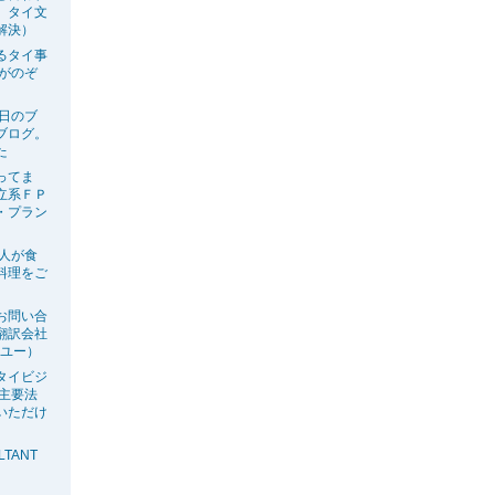
、タイ文
解決）
るタイ事
生がのぞ
今日のブ
ブログ。
た
ってま
立系ＦＰ
・プラン
の人が食
料理をご
お問い合
翻訳会社
ーユー）
タイビジ
の主要法
いただけ
LTANT