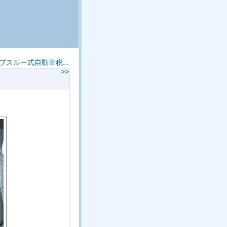
ブスルー式自動車税...
>>