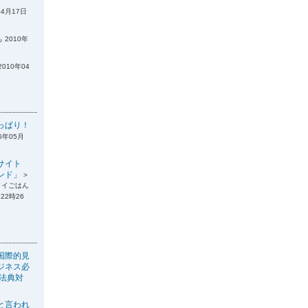
04月17日
 2010年
2010年04
っぱり！
6年05月
サイト
ンド」
>
タイごはん
22時26
国際的見
ジネス必
税法典対
と言われ