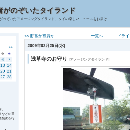
者がのぞいたタイランド
がのぞいたアメージングタイランド、タイの楽しいニュースをお届け
<< 貯蓄か投資か
一覧へ
ドライ
2009年02月25日(水)
>>
金
土
浅草寺のお守り
6
7
[アメージングタイランド]
13
14
20
21
27
28
者。
書などの重
語翻訳を行