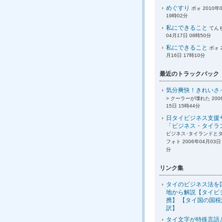
めぐすり
ポォ 2010年
19時02分
私にできること
てんも
04月17日 08時50分
私にできること
ポォ 
月16日 17時10分
最近のトラックバック
気分爽快！きれいさ
> クーラーが壊れた 200
15日 15時44分
日タイビジネス支援
「ビジネス・タイラ
ビジネス･タイランドと
フォト 2006年04月03日 
分
リンク集
タイのビジネス法を
地から解説【タイビ
携】 【タイ国の国
訳】
タイ文字が特殊言語