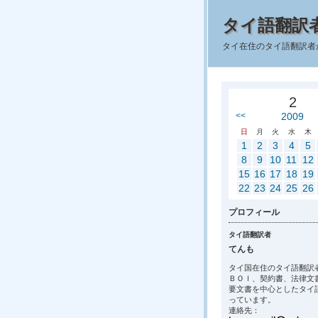
タイ語翻訳
タイ在住のタイ語翻訳者
2
<<
2009
日
月
火
水
木
1
2
3
4
5
8
9
10
11
12
15
16
17
18
19
22
23
24
25
26
プロフィール
タイ語翻訳者
てんも
タイ国在住のタイ語翻訳
ＢＯＩ、契約書、法律文
要文書を中心としたタイ
っています。
連絡先：