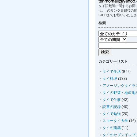
タイ語翻訳に関するお問
は、↓のリンク集最後の
GIPUまでお願いいたし
検索
カテゴリーリスト
タイで生活
(977)
タイ料理
(138)
アメージングタイラ
タイの野菜・地産地
タイで仕事
(42)
読書の記録
(40)
タイで勉強
(20)
スコータイ大学
(16)
タイの建築
(11)
タイのセブンイレブ