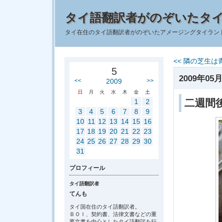
タイ語翻訳者がのぞいたタ
タイ在住のタイ語翻訳者がのぞいたアメージングタイラン
<< 隣の芝生は
5
2009年05月
<<
2009
>>
日
月
火
水
木
金
土
二週間
1
2
3
4
5
6
7
8
9
10
11
12
13
14
15
16
17
18
19
20
21
22
23
24
25
26
27
28
29
30
31
プロフィール
タイ語翻訳者
てんも
タイ国在住のタイ語翻訳者。
ＢＯＩ、契約書、法律文書などの重
要文書を中心としたタイ語翻訳を行