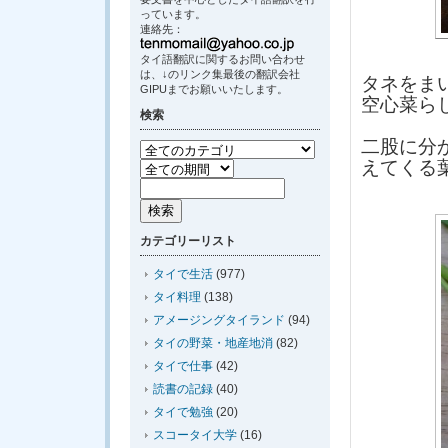
っています。
連絡先：
タイ語翻訳に関するお問い合わせ
は、↓のリンク集最後の翻訳会社
タネをま
GIPUまでお願いいたします。
空心菜ら
検索
二股に分
えてくる
カテゴリーリスト
タイで生活
(977)
タイ料理
(138)
アメージングタイランド
(94)
タイの野菜・地産地消
(82)
タイで仕事
(42)
読書の記録
(40)
タイで勉強
(20)
スコータイ大学
(16)