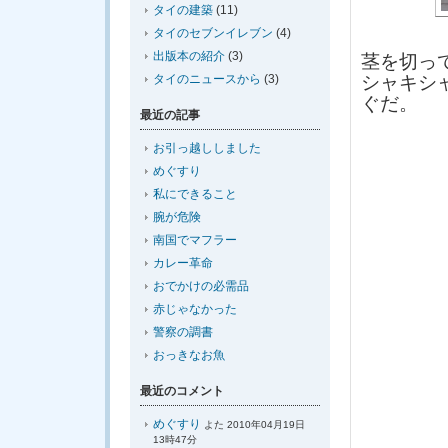
タイの建築
(11)
タイのセブンイレブン
(4)
出版本の紹介
(3)
茎を切っ
タイのニュースから
(3)
シャキシ
ぐだ。
最近の記事
お引っ越ししました
めぐすり
私にできること
腕が危険
南国でマフラー
カレー革命
おでかけの必需品
赤じゃなかった
警察の調書
おっきなお魚
最近のコメント
めぐすり
よた 2010年04月19日
13時47分