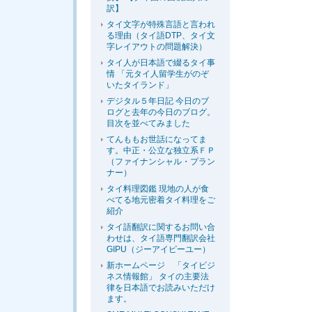
訳】
タイ文字が特殊言語と言われ
る理由（タイ語DTP、タイ文
字レイアウトの問題解決）
タイ人が日本語で綴るタイ事
情 「元タイ人留学生がのぞ
いたタイランド」
デジタル５年日記 今日のブ
ログと去年の今日のブログ。
目次を並べてみました
てんももお世話になってま
す。中正・公立な独立系ＦＰ
（ファイナンシャル・プラン
ナー）
タイ料理図鑑 現地の人が食
べてる地元密着タイ料理をご
紹介
タイ語翻訳に関するお問い合
わせは、タイ語専門翻訳会社
GIPU（ジーアイピーユー）
新ホームページ 「タイビジ
ネス情報館」 タイの主要法
律を日本語でお読みいただけ
ます。