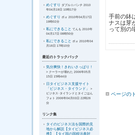
めぐすり
ダブル☆パンチ 2010
年04月19日 10時17分
手前の鉢
めぐすり
ポォ 2010年04月17日
ナスは芽
19時02分
って別の
私にできること
てんも 2010年
04月17日 08時50分
私にできること
ポォ 2010年04
月16日 17時10分
最近のトラックバック
気分爽快！きれいさっぱり！
> クーラーが壊れた 2006年05月
15日 15時44分
日タイビジネス支援サイト
「ビジネス・タイランド」
>
ページの
ビジネス･タイランドとタイごはん
フォト 2006年04月03日 22時26
分
リンク集
タイのビジネス法を国際的見
地から解説【タイビジネス必
携】 【タイ国の国税法典対