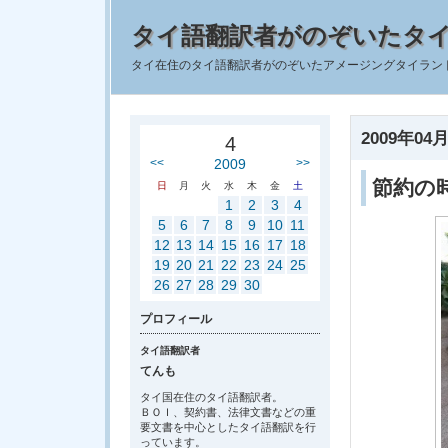
タイ語翻訳者がのぞいたタ
タイ在住のタイ語翻訳者がのぞいたアメージングタイラン
2009年04月
4
<<
2009
>>
節約の
日
月
火
水
木
金
土
1
2
3
4
5
6
7
8
9
10
11
12
13
14
15
16
17
18
19
20
21
22
23
24
25
26
27
28
29
30
プロフィール
タイ語翻訳者
てんも
タイ国在住のタイ語翻訳者。
ＢＯＩ、契約書、法律文書などの重
要文書を中心としたタイ語翻訳を行
っています。