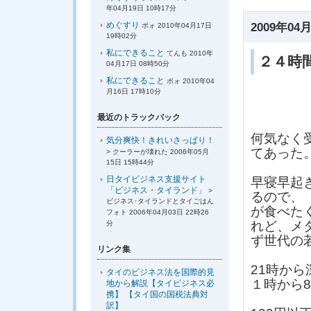
年04月19日 10時17分
めぐすり
2009年04月
ポォ 2010年04月17日
19時02分
私にできること
てんも 2010年
２４時
04月17日 08時50分
私にできること
ポォ 2010年04
月16日 17時10分
最近のトラックバック
何気なく
気分爽快！きれいさっぱり！
てあった
> クーラーが壊れた 2006年05月
15日 15時44分
日タイビジネス支援サイト
早寝早起
「ビジネス・タイランド」
>
るので、
ビジネス･タイランドとタイごはん
が食べた
フォト 2006年04月03日 22時26
れど、メ
分
ず世代の
リンク集
21時か
タイのビジネス法を国際的見
１時から8
地から解説【タイビジネス必
携】 【タイ国の国税法典対
訳】