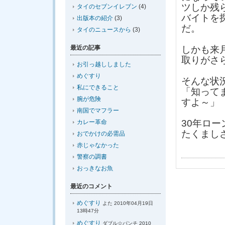
ツしか残
タイのセブンイレブン
(4)
バイトを
出版本の紹介
(3)
だ。
タイのニュースから
(3)
最近の記事
しかも来
取りがさ
お引っ越ししました
めぐすり
そんな状
私にできること
「知って
腕が危険
すよ～」
南国でマフラー
30年ロ
カレー革命
たくまし
おでかけの必需品
赤じゃなかった
警察の調書
おっきなお魚
最近のコメント
めぐすり
よた 2010年04月19日
13時47分
めぐすり
ダブル☆パンチ 2010