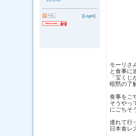
CO.,LTD.
[
Login
]
モーリさ
と食事に
「宝くじ
暗黙の了
食事をご
そうやっ
にごちそ
連れて行
日本食レ