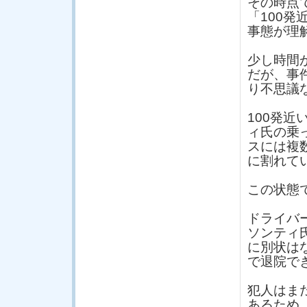
その時点
「100
事態が理
少し時間
だが、事
り不思議
100発
ィ氏の乗
スには複
に割れて
この状態
ドライバ
ソンティ
に別状は
で退院で
犯人はま
あるため