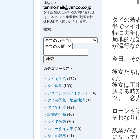
連絡先：
タイ語翻訳に関するお問い合わせ
は、↓のリンク集最後の翻訳会社
タイの若
GIPUまでお願いいたします。
半でマイ
検索
特に去年
局地的な
が流行な
今日、そ
カテゴリーリスト
彼女たち
む。
タイで生活
(977)
彼女は工
タイ料理
(138)
超える時
アメージングタイランド
(94)
ツ。（恋
タイの野菜・地産地消
(82)
タイで仕事
(42)
ローンを
読書の記録
(40)
それなり
タイで勉強
(20)
スコータイ大学
(16)
残業がゼ
タイの建築
(11)
になって