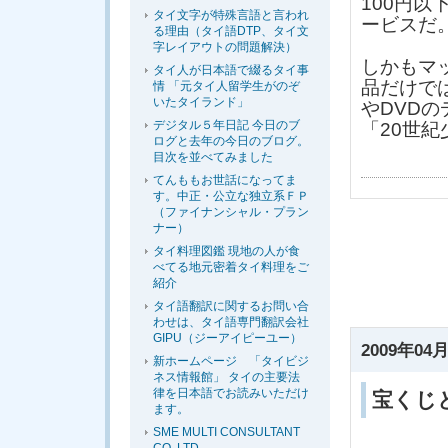
100円
タイ文字が特殊言語と言われ
ービスだ
る理由（タイ語DTP、タイ文
字レイアウトの問題解決）
しかもマ
タイ人が日本語で綴るタイ事
品だけで
情 「元タイ人留学生がのぞ
いたタイランド」
やDVD
デジタル５年日記 今日のブ
「20世紀
ログと去年の今日のブログ。
目次を並べてみました
てんももお世話になってま
す。中正・公立な独立系ＦＰ
（ファイナンシャル・プラン
ナー）
タイ料理図鑑 現地の人が食
べてる地元密着タイ料理をご
紹介
タイ語翻訳に関するお問い合
わせは、タイ語専門翻訳会社
GIPU（ジーアイピーユー）
2009年04月
新ホームページ 「タイビジ
ネス情報館」 タイの主要法
律を日本語でお読みいただけ
宝くじ
ます。
SME MULTI CONSULTANT