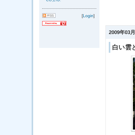
CO.,LTD.
[
Login
]
2009年03月
白い雲