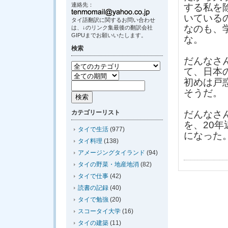
連絡先：
する私を
いている
タイ語翻訳に関するお問い合わせ
なのも、
は、↓のリンク集最後の翻訳会社
GIPUまでお願いいたします。
な。
検索
だんなさ
て、日本
初めは戸
そうだ。
カテゴリーリスト
だんなさ
を、20
タイで生活
(977)
になった
タイ料理
(138)
アメージングタイランド
(94)
タイの野菜・地産地消
(82)
タイで仕事
(42)
読書の記録
(40)
タイで勉強
(20)
スコータイ大学
(16)
タイの建築
(11)