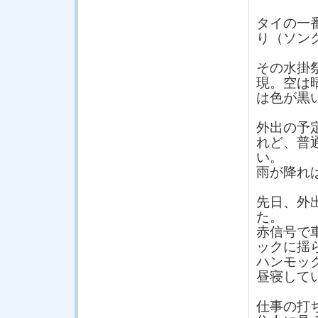
タイの一
り（ソン
その水掛
現。空は
は色が黒
外出の予
れど、普
い。
雨が降れ
先日、外
た。
赤信号で
ックに揺
ハンモッ
昼寝して
仕事の打