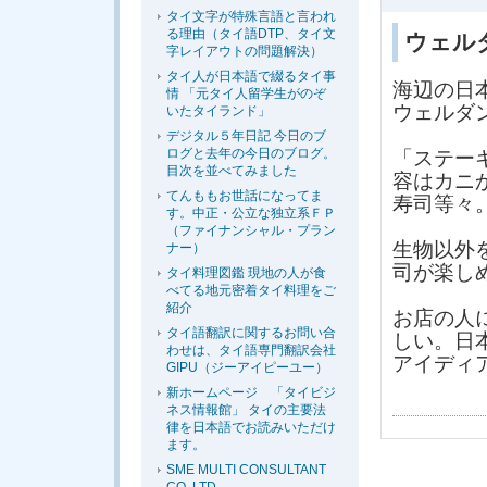
タイ文字が特殊言語と言われ
る理由（タイ語DTP、タイ文
ウェル
字レイアウトの問題解決）
タイ人が日本語で綴るタイ事
海辺の日
情 「元タイ人留学生がのぞ
ウェルダ
いたタイランド」
デジタル５年日記 今日のブ
ログと去年の今日のブログ。
「ステー
目次を並べてみました
容はカニ
てんももお世話になってま
寿司等々
す。中正・公立な独立系ＦＰ
（ファイナンシャル・プラン
生物以外
ナー）
司が楽し
タイ料理図鑑 現地の人が食
べてる地元密着タイ料理をご
紹介
お店の人
タイ語翻訳に関するお問い合
しい。日
わせは、タイ語専門翻訳会社
アイディ
GIPU（ジーアイピーユー）
新ホームページ 「タイビジ
ネス情報館」 タイの主要法
律を日本語でお読みいただけ
ます。
SME MULTI CONSULTANT