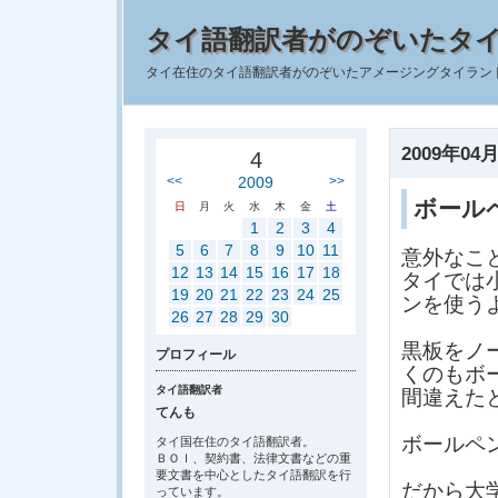
タイ語翻訳者がのぞいたタ
タイ在住のタイ語翻訳者がのぞいたアメージングタイラン
2009年04月
4
<<
2009
>>
ボール
日
月
火
水
木
金
土
1
2
3
4
5
6
7
8
9
10
11
意外なこ
12
13
14
15
16
17
18
タイでは
19
20
21
22
23
24
25
ンを使う
26
27
28
29
30
黒板をノ
プロフィール
くのもボ
タイ語翻訳者
間違えた
てんも
ボールペ
タイ国在住のタイ語翻訳者。
ＢＯＩ、契約書、法律文書などの重
要文書を中心としたタイ語翻訳を行
だから大
っています。