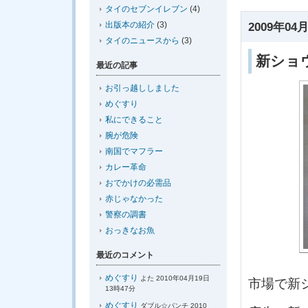
タイのセブンイレブン
(4)
出版本の紹介
(3)
2009年04月
タイのニュースから
(3)
新ショ
最近の記事
お引っ越ししました
めぐすり
私にできること
腕が危険
南国でマフラー
カレー革命
おでかけの必需品
赤じゃなかった
警察の調書
おっきなお魚
最近のコメント
めぐすり
よた 2010年04月19日
市場で新
13時47分
めぐすり
ダブル☆パンチ 2010