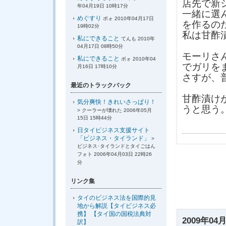
店先で新
年04月19日 10時17分
一緒に選
めぐすり
ポォ 2010年04月17日
を作るの
19時02分
私は甘酢
私にできること
てんも 2010年
04月17日 08時50分
モーリさ
私にできること
ポォ 2010年04
でガリを
月16日 17時10分
さすが、
最近のトラックバック
甘酢漬け
気分爽快！きれいさっぱり！
うと思う
> クーラーが壊れた 2006年05月
15日 15時44分
日タイビジネス支援サイト
「ビジネス・タイランド」
>
ビジネス･タイランドとタイごはん
フォト 2006年04月03日 22時26
分
リンク集
タイのビジネス法を国際的見
地から解説【タイビジネス必
携】 【タイ国の国税法典対
2009年04月
訳】