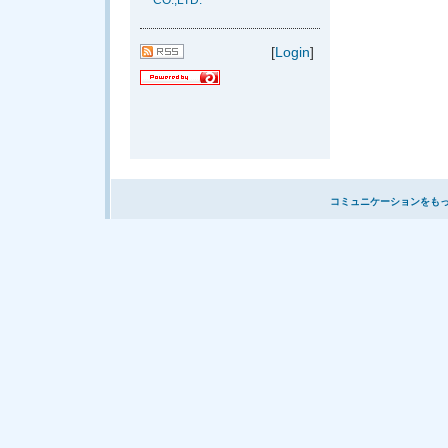
CO.,LTD.
[
Login
]
コミュニケーションをも