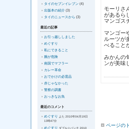
タイのセブンイレブン
(4)
モーリさ
出版本の紹介
(3)
があるら
タイのニュースから
(3)
マンゴス
最近の記事
マンゴー
お引っ越ししました
ルーツが
めぐすり
べること
私にできること
みかんの
腕が危険
ンが美味
南国でマフラー
カレー革命
おでかけの必需品
赤じゃなかった
警察の調書
おっきなお魚
最近のコメント
めぐすり
よた 2010年04月19日
13時47分
ページの
めぐすり
ダブル☆パンチ 2010