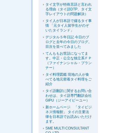
タイ文字が特殊言語と言われ
る理由（タイ語DTP、タイ文
字レイアウトの問題解決）
タイ人が日本語で綴るタイ事
情 「元タイ人留学生がのぞ
いたタイランド」
デジタル５年日記 今日のブ
ログと去年の今日のブログ。
目次を並べてみました
てんももお世話になってま
す。中正・公立な独立系ＦＰ
（ファイナンシャル・プラン
ナー）
タイ料理図鑑 現地の人が食
べてる地元密着タイ料理をご
紹介
タイ語翻訳に関するお問い合
わせは、タイ語専門翻訳会社
GIPU（ジーアイピーユー）
新ホームページ 「タイビジ
ネス情報館」 タイの主要法
律を日本語でお読みいただけ
ます。
SME MULTI CONSULTANT