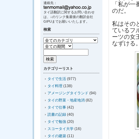
連絡先：
「私が一
のだ。
タイ語翻訳に関するお問い合わせ
は、↓のリンク集最後の翻訳会社
GIPUまでお願いいたします。
私はその
ているフ
検索
ーツの女
なずける
カテゴリーリスト
タイで生活
(977)
タイ料理
(138)
アメージングタイランド
(94)
タイの野菜・地産地消
(82)
タイで仕事
(42)
読書の記録
(40)
タイで勉強
(20)
スコータイ大学
(16)
タイの建築
(11)