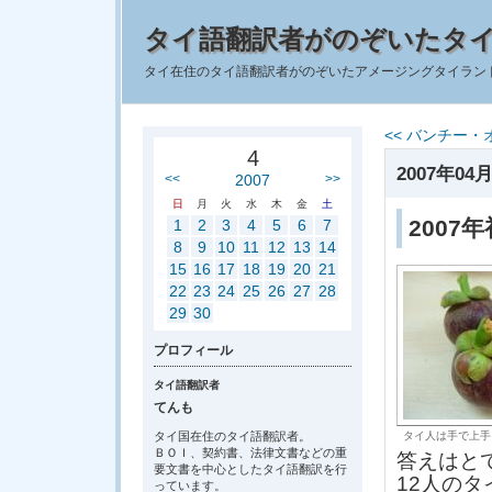
タイ語翻訳者がのぞいたタ
タイ在住のタイ語翻訳者がのぞいたアメージングタイラン
<< バンチー・
4
2007年04月
<<
2007
>>
日
月
火
水
木
金
土
2007
1
2
3
4
5
6
7
8
9
10
11
12
13
14
15
16
17
18
19
20
21
22
23
24
25
26
27
28
29
30
プロフィール
タイ語翻訳者
てんも
タイ国在住のタイ語翻訳者。
タイ人は手で上手
ＢＯＩ、契約書、法律文書などの重
答えはと
要文書を中心としたタイ語翻訳を行
12人のタ
っています。