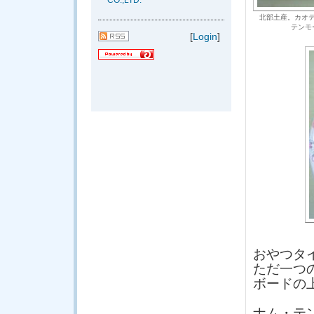
CO.,LTD.
北部土産。カオ
テンモ
[
Login
]
おやつタ
ただ一つ
ボードの
ナム・テ