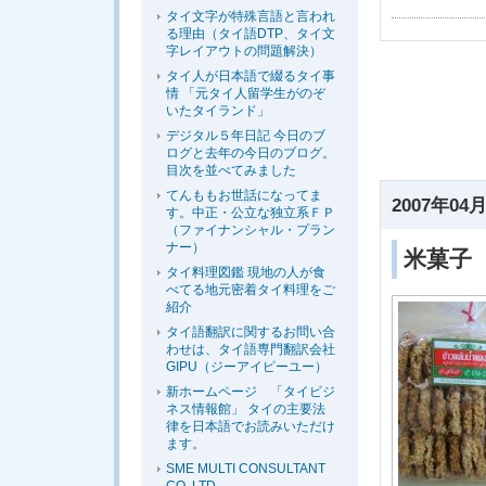
タイ文字が特殊言語と言われ
る理由（タイ語DTP、タイ文
字レイアウトの問題解決）
タイ人が日本語で綴るタイ事
情 「元タイ人留学生がのぞ
いたタイランド」
デジタル５年日記 今日のブ
ログと去年の今日のブログ。
目次を並べてみました
てんももお世話になってま
2007年04月
す。中正・公立な独立系ＦＰ
（ファイナンシャル・プラン
ナー）
米菓子
タイ料理図鑑 現地の人が食
べてる地元密着タイ料理をご
紹介
タイ語翻訳に関するお問い合
わせは、タイ語専門翻訳会社
GIPU（ジーアイピーユー）
新ホームページ 「タイビジ
ネス情報館」 タイの主要法
律を日本語でお読みいただけ
ます。
SME MULTI CONSULTANT