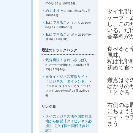
年04月19日 10時17分
タイ北部
めぐすり
ポォ 2010年04月17日
19時02分
ケープ・
私にできること
し、この
てんも 2010年
04月17日 08時50分
いる。だ
私にできること
ポォ 2010年04
香辛料が
月16日 17時10分
食べると
最近のトラックバック
風味。
気分爽快！きれいさっぱり！
私は北部
> クーラーが壊れた 2006年05月
初めて食
15日 15時44分
日タイビジネス支援サイト
難点はそ
「ビジネス・タイランド」
>
ばかりの
ビジネス･タイランドとタイごはん
フォト 2006年04月03日 22時26
「とぐろ
分
右側のは
リンク集
にちょう
タイのビジネス法を国際的見
サイ・ウ
地から解説【タイビジネス必
まう。
携】 【タイ国の国税法典対
訳】