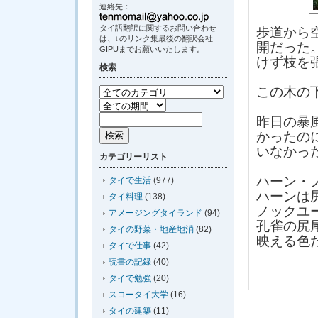
連絡先：
タイ語翻訳に関するお問い合わせ
歩道から
は、↓のリンク集最後の翻訳会社
開だった
GIPUまでお願いいたします。
けず枝を
検索
この木の
昨日の暴
かったの
いなかっ
カテゴリーリスト
ハーン・
タイで生活
(977)
ハーンは
タイ料理
(138)
ノックユ
アメージングタイランド
(94)
孔雀の尻
タイの野菜・地産地消
(82)
映える色
タイで仕事
(42)
読書の記録
(40)
タイで勉強
(20)
スコータイ大学
(16)
タイの建築
(11)