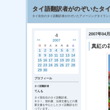
タイ語翻訳者がのぞいたタ
タイ在住のタイ語翻訳者がのぞいたアメージングタイラン
2007年04月
4
<<
2007
>>
真紅の
日
月
火
水
木
金
土
1
2
3
4
5
6
7
8
9
10
11
12
13
14
15
16
17
18
19
20
21
22
23
24
25
26
27
28
29
30
プロフィール
タイ語翻訳者
てんも
タイ国在住のタイ語翻訳者。
ＢＯＩ、契約書、法律文書などの重
要文書を中心としたタイ語翻訳を行
っています。