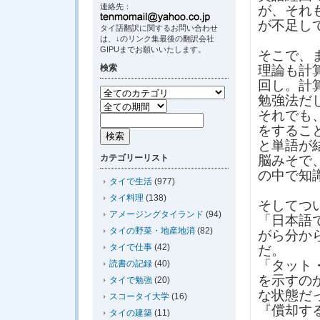
連絡先：
が、それ
が不足し
タイ語翻訳に関するお問い合わせ
は、↓のリンク集最後の翻訳会社
GIPUまでお願いいたします。
そこで、
検索
理論も計
回し。計
勉強法だ
それでも
をするこ
と単語が
カテゴリーリスト
脳みそで
の中で知
タイで生活
(977)
タイ料理
(138)
そしてつ
アメージングタイランド
(94)
「日本語
タイの野菜・地産地消
(82)
がら分か
タイで仕事
(42)
だ。
「タット
読書の記録
(40)
を示すの
タイで勉強
(20)
な状態だ
スコータイ大学
(16)
『償却す
タイの建築
(11)