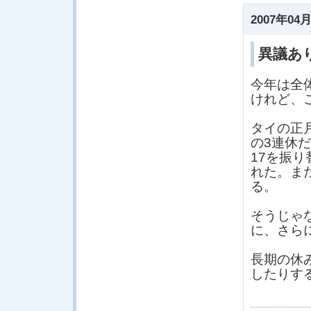
2007年04月
異議あ
今年は全
けれど、
タイの正月
の3連休だ
17を振
れた。ま
る。
そうじゃ
に、さら
長期の休
したりす