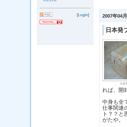
CO.,LTD.
[
Login
]
2007年04月
日本発
４次
れば、開
中身も全
仕事関連
ト？？と
がたや。