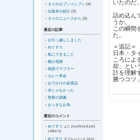
いたのだ
タイのセブンイレブン
(4)
出版本の紹介
(3)
詰め込ん
タイのニュースから
(3)
うか。
この瞬間
最近の記事
た。
お引っ越ししました
＝追記＝
めぐすり
日本・タ
私にできること
ころによ
腕が危険
却」とい
南国でマフラー
計を理解
カレー革命
勝つコツ
おでかけの必需品
赤じゃなかった
警察の調書
おっきなお魚
最近のコメント
めぐすり
よた 2010年04月19日
13時47分
めぐすり
ダブル☆パンチ 2010