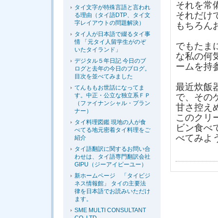
それを常
タイ文字が特殊言語と言われ
それだけ
る理由（タイ語DTP、タイ文
字レイアウトの問題解決）
もちろん
タイ人が日本語で綴るタイ事
情 「元タイ人留学生がのぞ
でもたま
いたタイランド」
な私の何
デジタル５年日記 今日のブ
ームを持
ログと去年の今日のブログ。
目次を並べてみました
最近炊飯
てんももお世話になってま
す。中正・公立な独立系ＦＰ
で、その
（ファイナンシャル・プラン
甘さ控え
ナー）
このクリ
タイ料理図鑑 現地の人が食
ビン食べ
べてる地元密着タイ料理をご
べてみよ
紹介
タイ語翻訳に関するお問い合
わせは、タイ語専門翻訳会社
GIPU（ジーアイピーユー）
新ホームページ 「タイビジ
ネス情報館」 タイの主要法
律を日本語でお読みいただけ
ます。
SME MULTI CONSULTANT