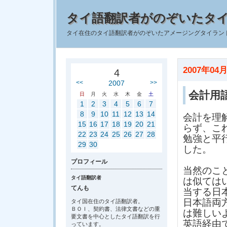
タイ語翻訳者がのぞいたタ
タイ在住のタイ語翻訳者がのぞいたアメージングタイラン
2007年04月
4
<<
2007
>>
会計用
日
月
火
水
木
金
土
1
2
3
4
5
6
7
8
9
10
11
12
13
14
会計を理
15
16
17
18
19
20
21
らず、こ
22
23
24
25
26
27
28
勉強と平
29
30
した。
プロフィール
当然のこ
タイ語翻訳者
は似ては
てんも
当する日
日本語両
タイ国在住のタイ語翻訳者。
ＢＯＩ、契約書、法律文書などの重
は難しい
要文書を中心としたタイ語翻訳を行
英語経由
っています。