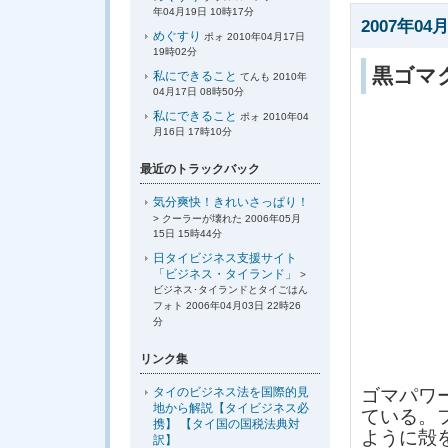
年04月19日 10時17分
2007年04月
めぐすり
ポォ 2010年04月17日
19時02分
黒ゴマ
私にできること
てんも 2010年
04月17日 08時50分
私にできること
ポォ 2010年04
月16日 17時10分
最近のトラックバック
気分爽快！きれいさっぱり！
> クーラーが壊れた 2006年05月
15日 15時44分
日タイビジネス支援サイト
「ビジネス・タイランド」
>
ビジネス･タイランドとタイごはん
フォト 2006年04月03日 22時26
分
リンク集
タイのビジネス法を国際的見
ゴマパワ
地から解説【タイビジネス必
ている。
携】 【タイ国の国税法典対
ように殻
訳】