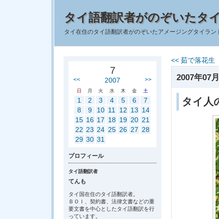
タイ語翻訳者がのぞいたタ
タイ在住のタイ語翻訳者がのぞいたアメージングタイラン
<< 茹で落花
7
2007年07月
<<
2007
>>
日
月
火
水
木
金
土
タイ人
1
2
3
4
5
6
7
8
9
10
11
12
13
14
15
16
17
18
19
20
21
22
23
24
25
26
27
28
29
30
31
プロフィール
タイ語翻訳者
てんも
タイ国在住のタイ語翻訳者。
ＢＯＩ、契約書、法律文書などの重
要文書を中心としたタイ語翻訳を行
っています。