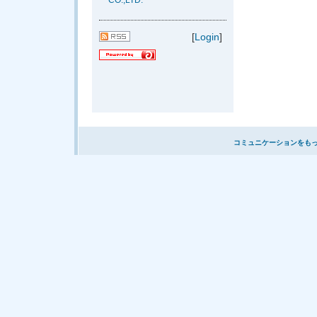
CO.,LTD.
[
Login
]
コミュニケーションをも