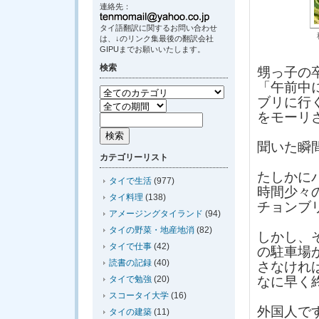
連絡先：
タイ語翻訳に関するお問い合わせ
は、↓のリンク集最後の翻訳会社
GIPUまでお願いいたします。
検索
甥っ子の
「午前中
ブリに行
をモーリ
聞いた瞬
カテゴリーリスト
たしかに
タイで生活
(977)
時間少々
タイ料理
(138)
チョンブ
アメージングタイランド
(94)
タイの野菜・地産地消
(82)
しかし、
タイで仕事
(42)
の駐車場
読書の記録
(40)
さなけれ
タイで勉強
(20)
なに早く
スコータイ大学
(16)
外国人で
タイの建築
(11)