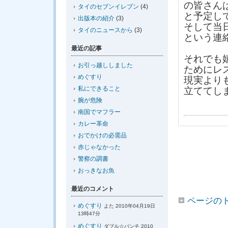
の皆さん
タイのセブンイレブン
(4)
と予定し
出版本の紹介
(3)
そして当
タイのニュースから
(3)
という連
最近の記事
それでも
お引っ越ししました
ためにレ
めぐすり
現実より
私にできること
立ててし
腕が危険
南国でマフラー
カレー革命
おでかけの必需品
赤じゃなかった
警察の調書
おっきなお魚
最近のコメント
ページの
めぐすり
よた 2010年04月19日
13時47分
めぐすり
ダブル☆パンチ 2010