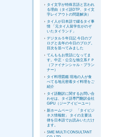
タイ文字が特殊言語と言われ
る理由（タイ語DTP、タイ文
字レイアウトの問題解決）
タイ人が日本語で綴るタイ事
情 「元タイ人留学生がのぞ
いたタイランド」
デジタル５年日記 今日のブ
ログと去年の今日のブログ。
目次を並べてみました
てんももお世話になってま
す。中正・公立な独立系ＦＰ
（ファイナンシャル・プラン
ナー）
タイ料理図鑑 現地の人が食
べてる地元密着タイ料理をご
紹介
タイ語翻訳に関するお問い合
わせは、タイ語専門翻訳会社
GIPU（ジーアイピーユー）
新ホームページ 「タイビジ
ネス情報館」 タイの主要法
律を日本語でお読みいただけ
ます。
SME MULTI CONSULTANT