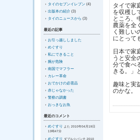
タイのセブンイレブン
(4)
タイで家
を収穫し
出版本の紹介
(3)
ところ、
タイのニュースから
(3)
農薬を全
最近の記事
く難しい
にとって
お引っ越ししました
めぐすり
日本で家
私にできること
うと安全
腕が危険
分で食べ
南国でマフラー
きる。」
カレー革命
おでかけの必需品
趣味と実
のかな。
赤じゃなかった
警察の調書
おっきなお魚
最近のコメント
めぐすり
よた 2010年04月19日
13時47分
めぐすり
ダブル☆パンチ 2010