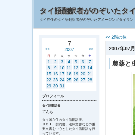
タイ語翻訳者がのぞいたタ
タイ在住のタイ語翻訳者がのぞいたアメージングタイラン
<< 2階の柱
7
2007年07月
<<
2007
>>
日
月
火
水
木
金
土
1
2
3
4
5
6
7
農薬と
8
9
10
11
12
13
14
15
16
17
18
19
20
21
22
23
24
25
26
27
28
29
30
31
プロフィール
タイ語翻訳者
てんも
タイ国在住のタイ語翻訳者。
ＢＯＩ、契約書、法律文書などの重
要文書を中心としたタイ語翻訳を行
っています。