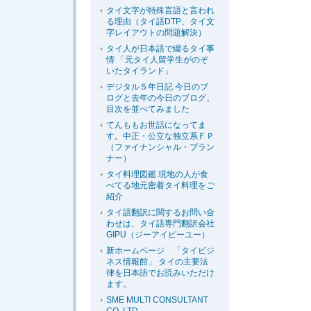
タイ文字が特殊言語と言われ
る理由（タイ語DTP、タイ文
字レイアウトの問題解決）
タイ人が日本語で綴るタイ事
情 「元タイ人留学生がのぞ
いたタイランド」
デジタル５年日記 今日のブ
ログと去年の今日のブログ。
目次を並べてみました
てんももお世話になってま
す。中正・公立な独立系ＦＰ
（ファイナンシャル・プラン
ナー）
タイ料理図鑑 現地の人が食
べてる地元密着タイ料理をご
紹介
タイ語翻訳に関するお問い合
わせは、タイ語専門翻訳会社
GIPU（ジーアイピーユー）
新ホームページ 「タイビジ
ネス情報館」 タイの主要法
律を日本語でお読みいただけ
ます。
SME MULTI CONSULTANT