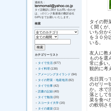
連絡先：
タイ語翻訳に関するお問い合わせ
は、↓のリンク集最後の翻訳会社
GIPUまでお願いいたします。
タイの野
検索
く聞くが
いち分か
を３０分
いる。
友人に教
カテゴリーリスト
ものを選
常に多い
タイで生活
(977)
観的に考
タイ料理
(138)
アメージングタイランド
(94)
先日買っ
タイの野菜・地産地消
(82)
のゼリー
タイで仕事
(42)
か。水で
読書の記録
(40)
落として
タイで勉強
(20)
菜を食べ
スコータイ大学
(16)
の軟弱さ
タイの建築
(11)