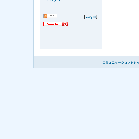
CO.,LTD.
[
Login
]
コミュニケーションをも