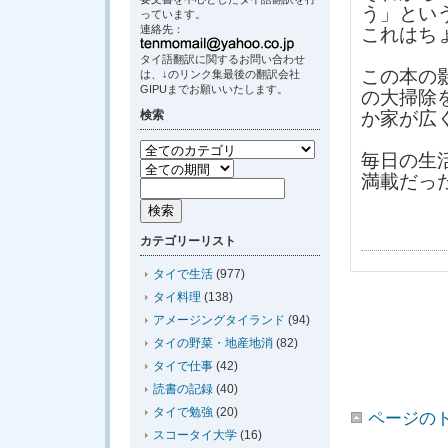
う」とい
っています。
連絡先：
これはち
タイ語翻訳に関するお問い合わせ
この本の
は、↓のリンク集最後の翻訳会社
GIPUまでお願いいたします。
の大掃除
検索
か家が広
毎日の生
満載だっ
カテゴリーリスト
タイで生活
(977)
タイ料理
(138)
アメージングタイランド
(94)
タイの野菜・地産地消
(82)
タイで仕事
(42)
読書の記録
(40)
タイで勉強
(20)
ページの
スコータイ大学
(16)