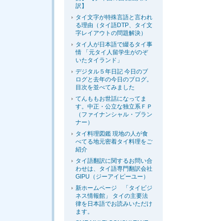
訳】
タイ文字が特殊言語と言われ
る理由（タイ語DTP、タイ文
字レイアウトの問題解決）
タイ人が日本語で綴るタイ事
情 「元タイ人留学生がのぞ
いたタイランド」
デジタル５年日記 今日のブ
ログと去年の今日のブログ。
目次を並べてみました
てんももお世話になってま
す。中正・公立な独立系ＦＰ
（ファイナンシャル・プラン
ナー）
タイ料理図鑑 現地の人が食
べてる地元密着タイ料理をご
紹介
タイ語翻訳に関するお問い合
わせは、タイ語専門翻訳会社
GIPU（ジーアイピーユー）
新ホームページ 「タイビジ
ネス情報館」 タイの主要法
律を日本語でお読みいただけ
ます。