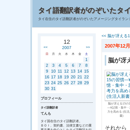
タイ語翻訳者がのぞいたタ
タイ在住のタイ語翻訳者がのぞいたアメージングタイラン
<< 脳が冴える
12
2007年12月
<<
2007
>>
日
月
火
水
木
金
土
脳が冴
1
2
3
4
5
6
7
8
9
10
11
12
13
14
15
16
17
18
19
20
21
22
23
24
25
26
27
28
29
30
31
プロフィール
脳が冴える15の
タイ語翻訳者
―¥記憶・集中・
力を高める (生
てんも
書)
タイ国在住のタイ語翻訳者。
ＢＯＩ、契約書、法律文書などの重
それから
要文書を中心としたタイ語翻訳を行