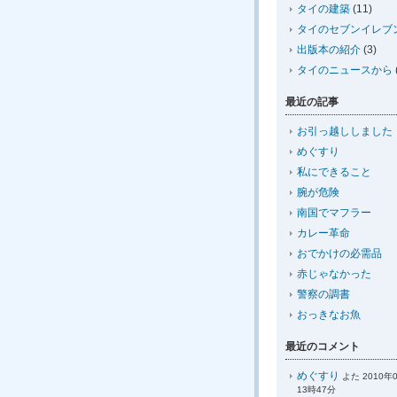
タイの建築
(11)
タイのセブンイレブ
出版本の紹介
(3)
タイのニュースから
最近の記事
お引っ越ししました
めぐすり
私にできること
腕が危険
南国でマフラー
カレー革命
おでかけの必需品
赤じゃなかった
警察の調書
おっきなお魚
最近のコメント
めぐすり
よた 2010年
13時47分