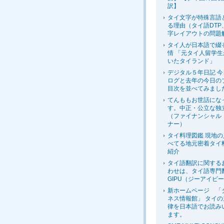
訳】
タイ文字が特殊言語
る理由（タイ語DTP
字レイアウトの問題
タイ人が日本語で綴
情 「元タイ人留学
いたタイランド」
デジタル５年日記 
ログと去年の今日の
目次を並べてみまし
てんももお世話にな
す。中正・公立な独
（ファイナンシャル
ナー）
タイ料理図鑑 現地
べてる地元密着タイ
紹介
タイ語翻訳に関する
わせは、タイ語専門
GIPU（ジーアイピ
新ホームページ 「
ネス情報館」 タイ
律を日本語でお読み
ます。