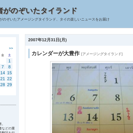
者がのぞいたタイランド
がのぞいたアメージングタイランド、タイの楽しいニュースをお届け
2007年12月31日(月)
>>
カレンダーが大豊作
[アメージングタイランド]
金
土
1
7
8
14
15
21
22
28
29
者。
書などの重
語翻訳を行