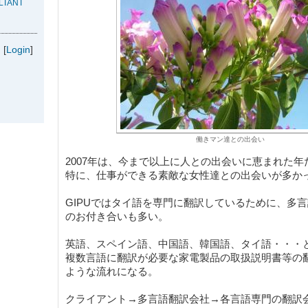
LTANT
[
Login
]
働きマン達との出会い
2007年は、今まで以上に人との出会いに恵まれた年
特に、仕事ができる素敵な女性達との出会いが多か
GIPUではタイ語を専門に翻訳しているために、多
のお付き合いも多い。
英語、スペイン語、中国語、韓国語、タイ語・・・
複数言語に翻訳が必要な家電製品の取扱説明書等の
ような流れになる。
クライアント→多言語翻訳会社→各言語専門の翻訳