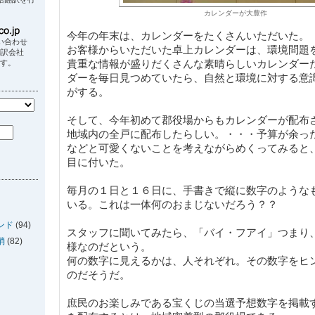
カレンダーが大豊作
今年の年末は、カレンダーをたくさんいただいた。
い合わせ
お客様からいただいた卓上カレンダーは、環境問題
翻訳会社
貴重な情報が盛りだくさんな素晴らしいカレンダー
ます。
ダーを毎日見つめていたら、自然と環境に対する意
がする。
そして、今年初めて郡役場からもカレンダーが配布
地域内の全戸に配布したらしい。・・・予算が余っ
などと可愛くないことを考えながらめくってみると
目に付いた。
毎月の１日と１６日に、手書きで縦に数字のような
いる。これは一体何のおまじないだろう？？
ンド
(94)
スタッフに聞いてみたら、「バイ・フアイ」つまり
消
(82)
様なのだという。
何の数字に見えるかは、人それぞれ。その数字をヒ
のだそうだ。
庶民のお楽しみである宝くじの当選予想数字を掲載