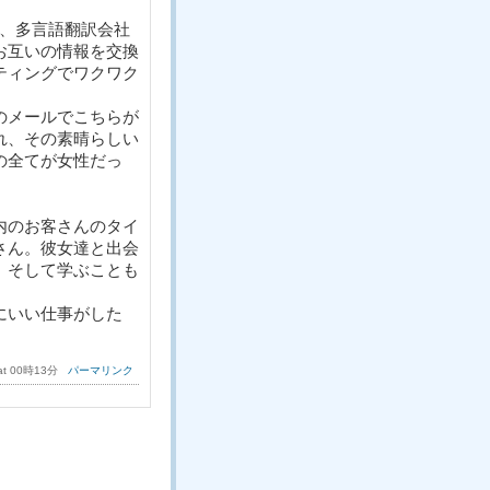
が、多言語翻訳会社
お互いの情報を交換
ティングでワクワク
のメールでこちらが
れ、その素晴らしい
の全てが女性だっ
内のお客さんのタイ
さん。彼女達と出会
、そして学ぶことも
にいい仕事がした
 at 00時13分
パーマリンク