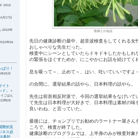
 2010
04月17日
 2010年
医師との会話
先日の健康診断の最中、超音波検査をしてくれる女
2010年04
おしゃべりな先生だった。
検査中にシーンとしていたらドキドキしたかもしれ
の緊張をほぐすためか、にこやかにお話を続けてく
っぱり！
息を吸って～、止めて～、はい、吐いていいですよ
6年05月
の合間に、選挙結果の話やら、日本料理の話やら。
サイト
ンド」
>
タイごはん
先生は前首相反対派で、今回の選挙結果をなげいて
22時26
て先生は日本料理が大好きで、日本料理は素材の味
良いわね、と言っていた。
最後には、チョンブリでお勧めのラートナー屋さん
ころで、検査が終了した。
国際的見
ジネス必
健康診断のプログラムでは、上半身のみが検査対象
税法典対