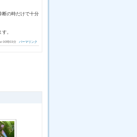
診断の時だけで十分
ます。
 at 00時03分
パーマリンク