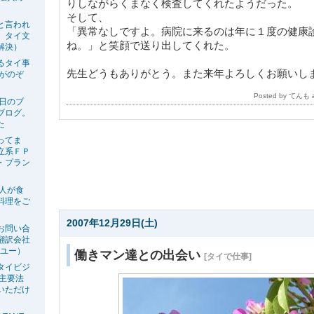
りしながらくまなく検査してくれたようだった。
そして、
と言われ
「異常なしですよ。病院に来るのは年に１度の健康
、タイ文
ね。」と笑顔で送り出してくれた。
解決）
るタイ事
先生どうもありがとう。また来年よろしくお願いし
生がのぞ
Posted by てんも
今日のブ
ブログ。
た
ってま
立系ＦＰ
・プラン
の人が食
料理をご
2007年12月29日(土)
お問い合
翻訳会社
ーユー）
働きマン達との出会い
[タイで仕事]
タイビジ
の主要法
いただけ