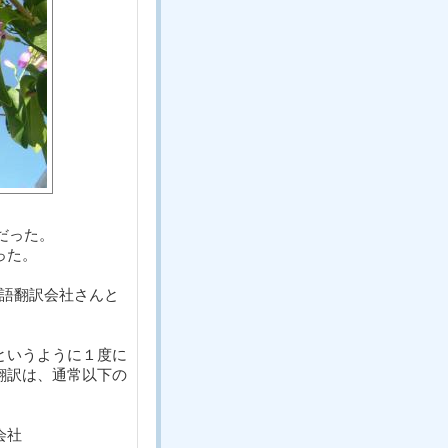
だった。
った。
言語翻訳会社さんと
というように１度に
翻訳は、通常以下の
会社