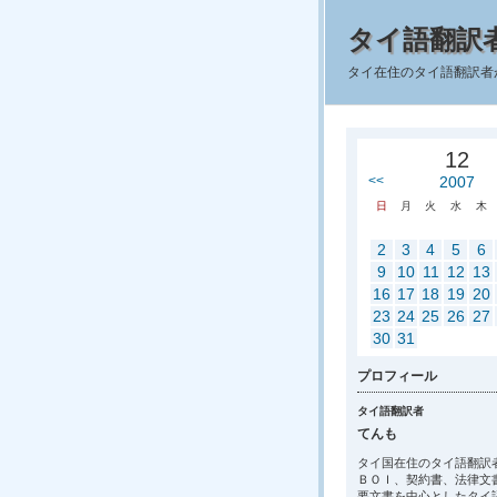
タイ語翻訳
タイ在住のタイ語翻訳者
12
<<
2007
日
月
火
水
木
2
3
4
5
6
9
10
11
12
13
16
17
18
19
20
23
24
25
26
27
30
31
プロフィール
タイ語翻訳者
てんも
タイ国在住のタイ語翻訳
ＢＯＩ、契約書、法律文
要文書を中心としたタイ