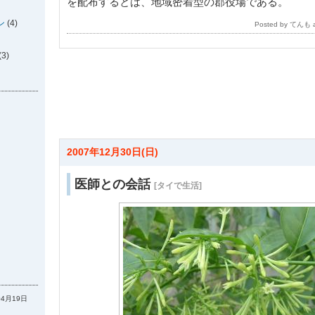
を配布するとは、地域密着型の郡役場である。
ン
(4)
Posted by てんも
(3)
2007年12月30日(日)
医師との会話
[タイで生活]
04月19日