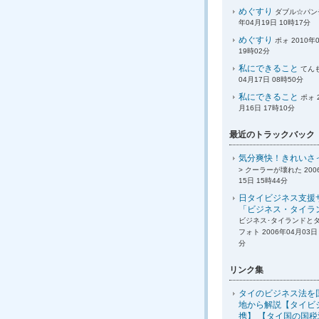
めぐすり
ダブル☆パンチ
年04月19日 10時17分
めぐすり
ポォ 2010年
19時02分
私にできること
てんも
04月17日 08時50分
私にできること
ポォ 
月16日 17時10分
最近のトラックバック
気分爽快！きれいさ
> クーラーが壊れた 200
15日 15時44分
日タイビジネス支援
「ビジネス・タイラ
ビジネス･タイランドと
フォト 2006年04月03日 
分
リンク集
タイのビジネス法を
地から解説【タイビ
携】 【タイ国の国