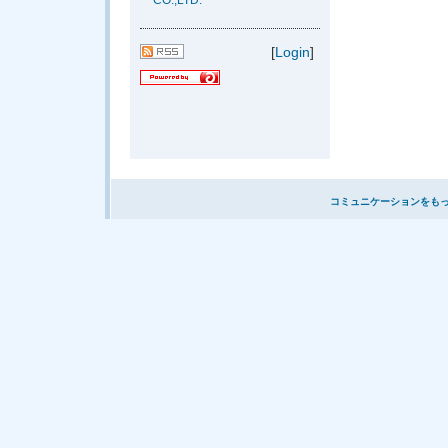
CO.,LTD.
[
Login
]
コミュニケーションをも