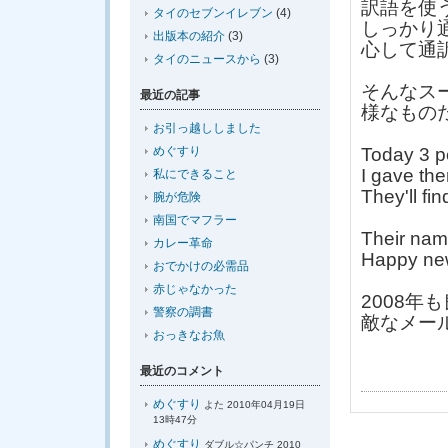
訳語を使
タイのセブンイレブン
(4)
しっかり
出版本の紹介
(3)
心して通
タイのニュースから
(3)
そんなス
最近の記事
様なもの
お引っ越ししました
めぐすり
Today 3 p
I gave the
私にできること
They'll fi
腕が危険
南国でマフラー
Their na
カレー革命
Happy ne
おでかけの必需品
赤じゃなかった
2008
警察の調書
敵なメー
おっきなお魚
最近のコメント
めぐすり
よた 2010年04月19日
13時47分
めぐすり
ダブル☆パンチ 2010