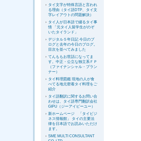
タイ文字が特殊言語と言われ
る理由（タイ語DTP、タイ文
字レイアウトの問題解決）
タイ人が日本語で綴るタイ事
情 「元タイ人留学生がのぞ
いたタイランド」
デジタル５年日記 今日のブ
ログと去年の今日のブログ。
目次を並べてみました
てんももお世話になってま
す。中正・公立な独立系ＦＰ
（ファイナンシャル・プラン
ナー）
タイ料理図鑑 現地の人が食
べてる地元密着タイ料理をご
紹介
タイ語翻訳に関するお問い合
わせは、タイ語専門翻訳会社
GIPU（ジーアイピーユー）
新ホームページ 「タイビジ
ネス情報館」 タイの主要法
律を日本語でお読みいただけ
ます。
SME MULTI CONSULTANT