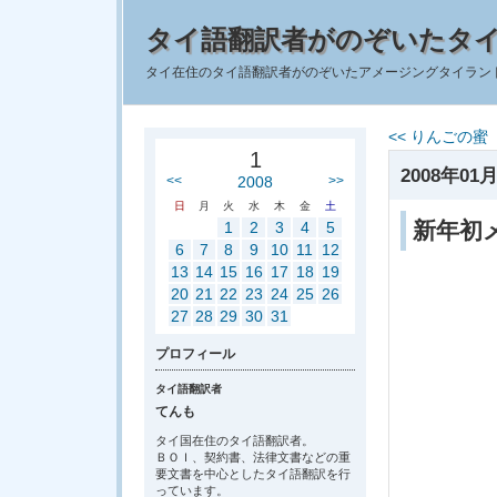
タイ語翻訳者がのぞいたタ
タイ在住のタイ語翻訳者がのぞいたアメージングタイラン
<< りんごの蜜
1
2008年01月
<<
2008
>>
日
月
火
水
木
金
土
新年初
1
2
3
4
5
6
7
8
9
10
11
12
13
14
15
16
17
18
19
20
21
22
23
24
25
26
27
28
29
30
31
プロフィール
タイ語翻訳者
てんも
タイ国在住のタイ語翻訳者。
ＢＯＩ、契約書、法律文書などの重
要文書を中心としたタイ語翻訳を行
っています。