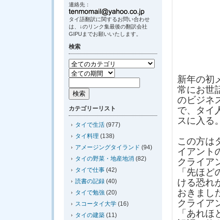
連絡先：
タイ語翻訳に関するお問い合わせ
は、↓のリンク集最後の翻訳会社
GIPUまでお願いいたします。
検索
新年の初
常にお世
のビジネ
カテゴリーリスト
で、タイ
スに入る
タイで生活
(977)
タイ料理
(138)
この方は
アメージングタイランド
(94)
イアント
タイの野菜・地産地消
(82)
クライア
タイで仕事
(42)
「先ほど
ける恐れ
読書の記録
(40)
おきまし
タイで勉強
(20)
クライア
スコータイ大学
(16)
「あれほ
タイの建築
(11)