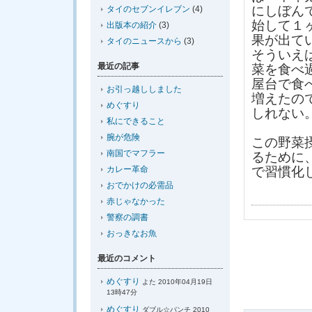
にしぼん
タイのセブンイレブン
(4)
始して１
出版本の紹介
(3)
果が出て
タイのニュースから
(3)
そういえ
最近の記事
菜を食べ
屋台で食
お引っ越ししました
増えたの
めぐすり
しれない
私にできること
腕が危険
この野菜
南国でマフラー
るために
カレー革命
で習慣化
おでかけの必需品
赤じゃなかった
警察の調書
おっきなお魚
最近のコメント
めぐすり
よた 2010年04月19日
13時47分
めぐすり
ダブル☆パンチ 2010