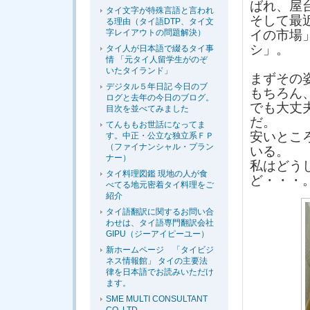
ばれ、屋
タイ文字が特殊言語と言われ
そして最
る理由（タイ語DTP、タイ文
字レイアウトの問題解決）
イの市場
シ」。
タイ人が日本語で綴るタイ事
情 「元タイ人留学生がのぞ
いたタイランド」
まずその
デジタル５年日記 今日のブ
もちろん
ログと去年の今日のブログ。
でも大丈
目次を並べてみました
だ。
てんももお世話になってま
安いとこ
す。中正・公立な独立系ＦＰ
（ファイナンシャル・プラン
いる。
ナー）
私はどう
タイ料理図鑑 現地の人が食
ど・・・
べてる地元密着タイ料理をご
紹介
タイ語翻訳に関するお問い合
わせは、タイ語専門翻訳会社
GIPU（ジーアイピーユー）
新ホームページ 「タイビジ
ネス情報館」 タイの主要法
律を日本語でお読みいただけ
ます。
SME MULTI CONSULTANT