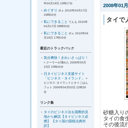
年04月19日 10時17分
2008年01月
めぐすり
ポォ 2010年04月17日
19時02分
タイで
私にできること
てんも 2010年
04月17日 08時50分
私にできること
ポォ 2010年04
月16日 17時10分
最近のトラックバック
気分爽快！きれいさっぱり！
> クーラーが壊れた 2006年05月
15日 15時44分
日タイビジネス支援サイト
「ビジネス・タイランド」
>
ビジネス･タイランドとタイごはん
フォト 2006年04月03日 22時26
分
リンク集
砂糖入り
タイのビジネス法を国際的見
地から解説【タイビジネス必
タイの食
携】 【タイ国の国税法典対
その後流
訳】