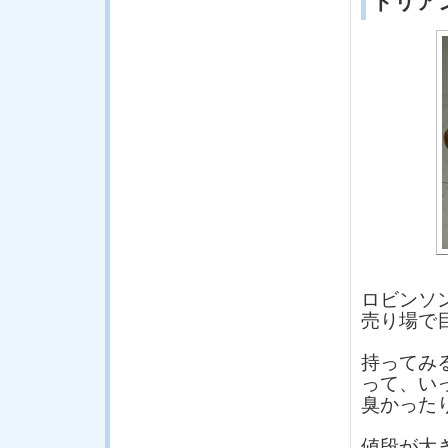
ドリア
ロビンソ
売り場で
持ってみ
って、い
臭かった
値段が大き