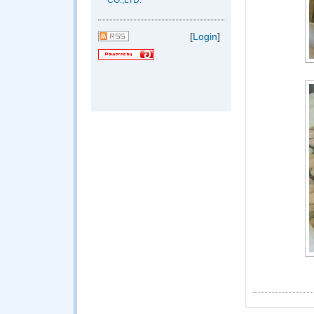
CO.,LTD.
[
Login
]