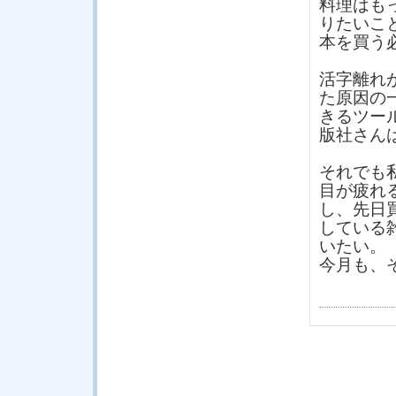
料理はも
りたいこ
本を買う
活字離れ
た原因の
きるツー
版社さん
それでも
目が疲れ
し、先日
している
いたい。
今月も、