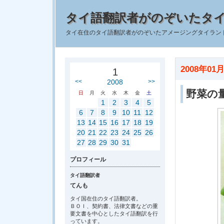
タイ語翻訳者がのぞいたタ
タイ在住のタイ語翻訳者がのぞいたアメージングタイラン
2008年01月
1
<<
2008
>>
野菜の
日
月
火
水
木
金
土
1
2
3
4
5
6
7
8
9
10
11
12
13
14
15
16
17
18
19
20
21
22
23
24
25
26
27
28
29
30
31
プロフィール
タイ語翻訳者
てんも
タイ国在住のタイ語翻訳者。
ＢＯＩ、契約書、法律文書などの重
要文書を中心としたタイ語翻訳を行
っています。