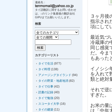
連絡先：
タイ語翻訳に関するお問い合わせ
は、↓のリンク集最後の翻訳会社
３ヶ月後
GIPUまでお願いいたします。
指示され
検索
項にして
最近気づ
冷蔵庫の
同じ感覚
だ。今ま
カテゴリーリスト
もあった
タイで生活
(977)
イノシシ
タイ料理
(138)
を入れて
アメージングタイランド
(94)
類と絶対
タイの野菜・地産地消
(82)
タイで仕事
(42)
それで逆
読書の記録
(40)
すぎた。
タイで勉強
(20)
スコータイ大学
(16)
お米の量
タイの建築
(11)
は「中年