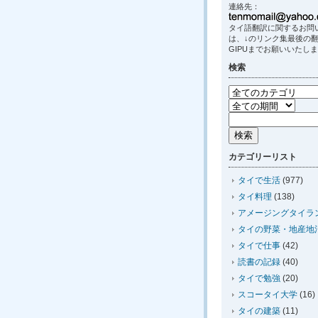
連絡先：
タイ語翻訳に関するお問
は、↓のリンク集最後の
GIPUまでお願いいたし
検索
カテゴリーリスト
タイで生活
(977)
タイ料理
(138)
アメージングタイラ
タイの野菜・地産地
タイで仕事
(42)
読書の記録
(40)
タイで勉強
(20)
スコータイ大学
(16)
タイの建築
(11)