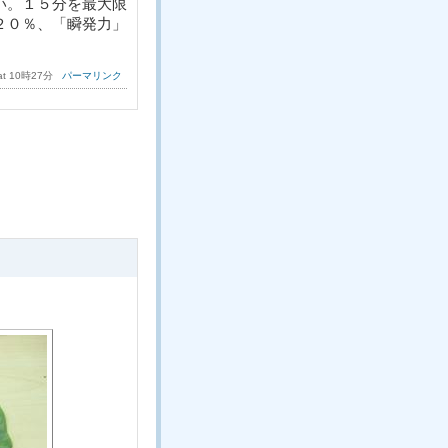
い。１５分を最大限
２０％、「瞬発力」
 at 10時27分
パーマリンク