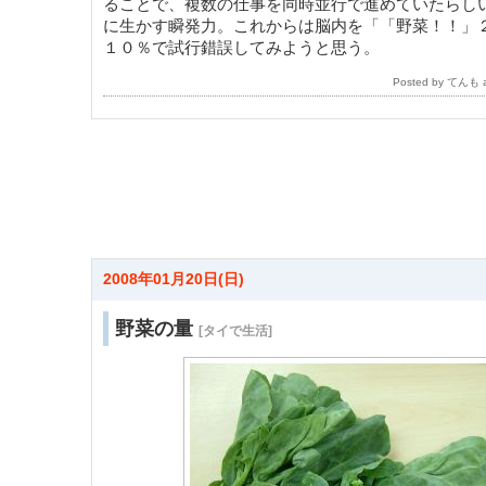
ることで、複数の仕事を同時並行で進めていたらし
に生かす瞬発力。これからは脳内を「「野菜！！」
１０％で試行錯誤してみようと思う。
Posted by てんも
2008年01月20日(日)
野菜の量
[タイで生活]