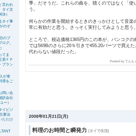
季」だそうだ。これらの曲を、聴くのではなく「使
と言われ
う。
、タイ文
解決）
何らかの作業を開始するときのきっかけとして音楽
るタイ事
生がのぞ
常に有効だと思う。さっそく実行してみようと思う
今日のブ
ところで、税込価格1365円のこの本が、バンコク
ブログ。
では569Bのさらに20％引きで455.20バーツで買
た
代わらない値段だった。
ってま
立系ＦＰ
Posted by てんも
・プラン
の人が食
料理をご
お問い合
翻訳会社
ーユー）
タイビジ
の主要法
2008年01月21日(月)
いただけ
料理のお時間と瞬発力
[タイで生活]
LTANT