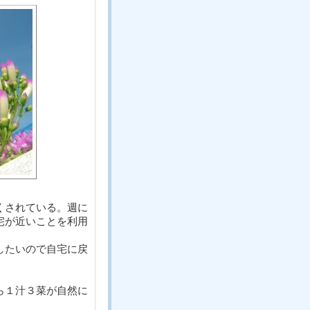
くされている。週に
宅が近いことを利用
したいので自宅に戻
ら１汁３菜が自然に