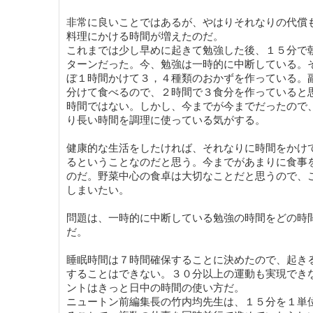
非常に良いことではあるが、やはりそれなりの代償
料理にかける時間が増えたのだ。
これまでは少し早めに起きて勉強した後、１５分で
ターンだった。今、勉強は一時的に中断している。
ぼ１時間かけて３，４種類のおかずを作っている。
分けて食べるので、２時間で３食分を作っていると
時間ではない。しかし、今までが今までだったので
り長い時間を調理に使っている気がする。
健康的な生活をしたければ、それなりに時間をかけ
るということなのだと思う。今までがあまりに食事
のだ。野菜中心の食卓は大切なことだと思うので、
しまいたい。
問題は、一時的に中断している勉強の時間をどの時
だ。
睡眠時間は７時間確保することに決めたので、起き
することはできない。３０分以上の運動も実現でき
ントはきっと日中の時間の使い方だ。
ニュートン前編集長の竹内均先生は、１５分を１単