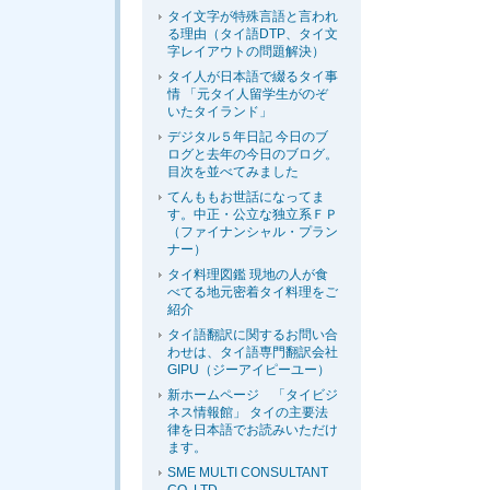
タイ文字が特殊言語と言われ
る理由（タイ語DTP、タイ文
字レイアウトの問題解決）
タイ人が日本語で綴るタイ事
情 「元タイ人留学生がのぞ
いたタイランド」
デジタル５年日記 今日のブ
ログと去年の今日のブログ。
目次を並べてみました
てんももお世話になってま
す。中正・公立な独立系ＦＰ
（ファイナンシャル・プラン
ナー）
タイ料理図鑑 現地の人が食
べてる地元密着タイ料理をご
紹介
タイ語翻訳に関するお問い合
わせは、タイ語専門翻訳会社
GIPU（ジーアイピーユー）
新ホームページ 「タイビジ
ネス情報館」 タイの主要法
律を日本語でお読みいただけ
ます。
SME MULTI CONSULTANT