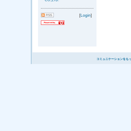
CO.,LTD.
[
Login
]
コミュニケーションをも