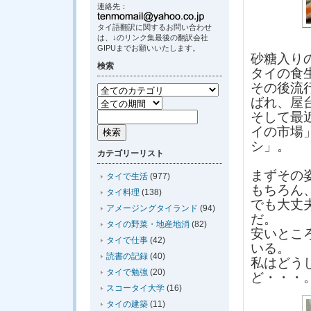
連絡先：
タイ語翻訳に関するお問い合わせ
は、↓のリンク集最後の翻訳会社
GIPUまでお願いいたします。
砂糖入り
検索
タイの食
その後流
ばれ、屋
そして最
イの市場
シ」。
カテゴリーリスト
まずその
タイで生活
(977)
もちろん
タイ料理
(138)
でも大丈
アメージングタイランド
(94)
だ。
タイの野菜・地産地消
(82)
安いとこ
タイで仕事
(42)
いる。
読書の記録
(40)
私はどう
タイで勉強
(20)
ど・・・
スコータイ大学
(16)
タイの建築
(11)