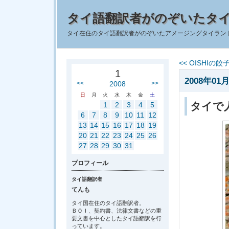
タイ語翻訳者がのぞいたタ
タイ在住のタイ語翻訳者がのぞいたアメージングタイラン
<< OISHIの餃
1
2008年01月
<<
2008
>>
日
月
火
水
木
金
土
タイで
1
2
3
4
5
6
7
8
9
10
11
12
13
14
15
16
17
18
19
20
21
22
23
24
25
26
27
28
29
30
31
プロフィール
タイ語翻訳者
てんも
タイ国在住のタイ語翻訳者。
ＢＯＩ、契約書、法律文書などの重
要文書を中心としたタイ語翻訳を行
っています。