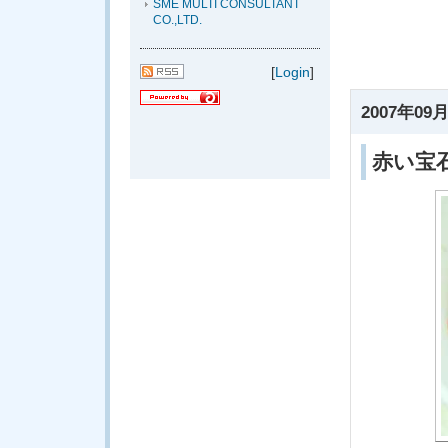
SME MULTI CONSULTANT
CO.,LTD.
[
Login
]
2007年09月
赤い宝