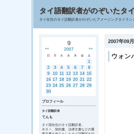
タイ語翻訳者がのぞいたタ
タイ在住のタイ語翻訳者がのぞいたアメージングタイラン
2007年09月
9
<<
2007
>>
ウォン
日
月
火
水
木
金
土
1
2
3
4
5
6
7
8
9
10
11
12
13
14
15
16
17
18
19
20
21
22
23
24
25
26
27
28
29
30
プロフィール
タイ語翻訳者
てんも
タイ国在住のタイ語翻訳者。
ＢＯＩ、契約書、法律文書などの重
要文書を中心としたタイ語翻訳を行