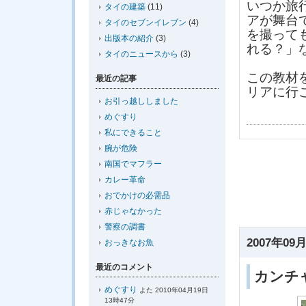
いつか旅
タイの建築
(11)
アが舞台
タイのセブンイレブン
(4)
を撮って
出版本の紹介
(3)
れる？」
タイのニュースから
(3)
この教材
最近の記事
リアに行
お引っ越ししました
めぐすり
私にできること
腕が危険
南国でマフラー
カレー革命
おでかけの必需品
赤じゃなかった
警察の調書
2007年09月
おっきなお魚
最近のコメント
カンチ
めぐすり
よた 2010年04月19日
13時47分