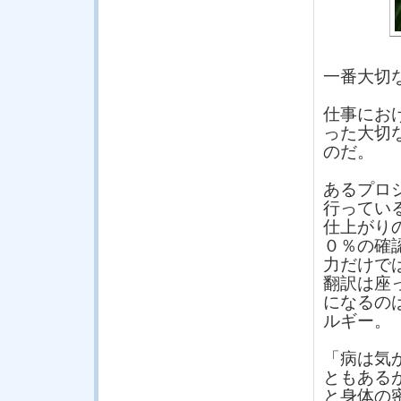
一番大切
仕事にお
った大切
のだ。
あるプロ
行ってい
仕上がり
０％の確
力だけで
翻訳は座
になるの
ルギー。
「病は気
ともある
と身体の