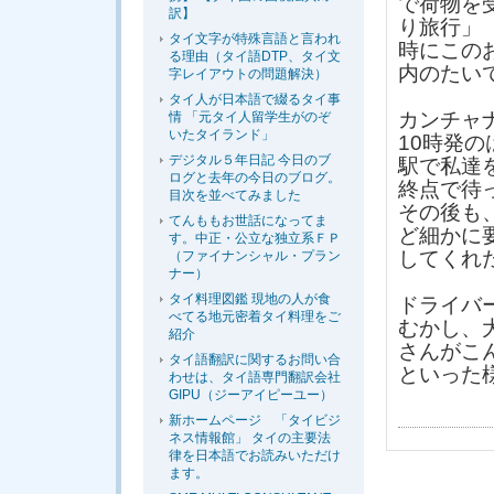
で荷物を
訳】
り旅行」
タイ文字が特殊言語と言われ
時にこの
る理由（タイ語DTP、タイ文
内のたい
字レイアウトの問題解決）
タイ人が日本語で綴るタイ事
カンチャ
情 「元タイ人留学生がのぞ
いたタイランド」
10時発
デジタル５年日記 今日のブ
駅で私達
ログと去年の今日のブログ。
終点で待
目次を並べてみました
その後も
てんももお世話になってま
ど細かに
す。中正・公立な独立系ＦＰ
してくれ
（ファイナンシャル・プラン
ナー）
タイ料理図鑑 現地の人が食
ドライバ
べてる地元密着タイ料理をご
むかし、
紹介
さんがこ
タイ語翻訳に関するお問い合
といった
わせは、タイ語専門翻訳会社
GIPU（ジーアイピーユー）
新ホームページ 「タイビジ
ネス情報館」 タイの主要法
律を日本語でお読みいただけ
ます。