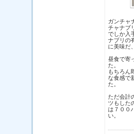
ガンチャ
チャナブ
でしか入
ナブリの
に美味だ
昼食で寄
た。
もちろん
な食感で
た。
ただ会計
ツもした
は７００
い。