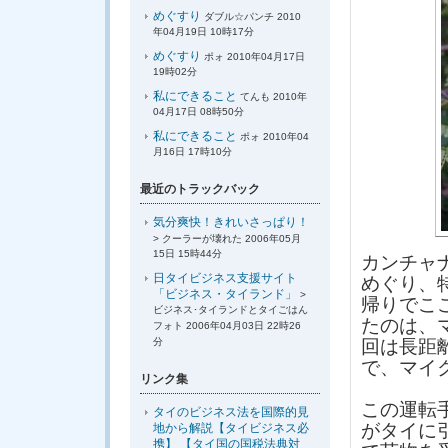
めぐすり
ダブル☆パンチ 2010
年04月19日 10時17分
めぐすり
ポォ 2010年04月17日
19時02分
私にできること
てんも 2010年
04月17日 08時50分
私にできること
ポォ 2010年04
月16日 17時10分
最近のトラックバック
気分爽快！きれいさっぱり！
> クーラーが壊れた 2006年05月
15日 15時44分
カンチャ
日タイビジネス支援サイト
めぐり、
「ビジネス・タイランド」
>
帰りでこ
ビジネス･タイランドとタイごはん
たのは、
フォト 2006年04月03日 22時26
分
回は長距
で、マイ
リンク集
この運転
タイのビジネス法を国際的見
がタイに
地から解説【タイビジネス必
携】 【タイ国の国税法典対