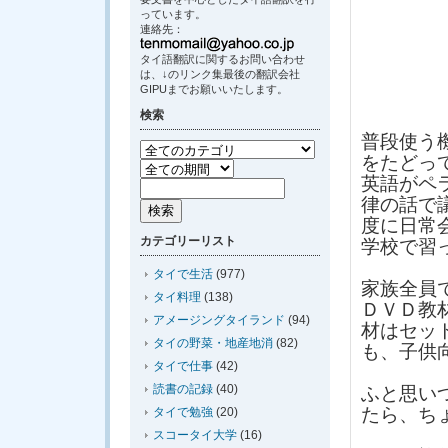
っています。
連絡先：
タイ語翻訳に関するお問い合わせ
は、↓のリンク集最後の翻訳会社
GIPUまでお願いいたします。
検索
普段使う
をたどっ
英語がペ
律の話で
度に日常
カテゴリーリスト
学校で習
タイで生活
(977)
家族全員
タイ料理
(138)
ＤＶＤ教
アメージングタイランド
(94)
材はセッ
タイの野菜・地産地消
(82)
も、子供
タイで仕事
(42)
読書の記録
(40)
ふと思い
たら、ち
タイで勉強
(20)
スコータイ大学
(16)