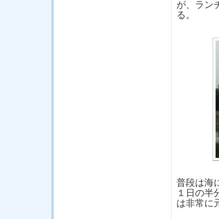
が、ラン
る。
普段は海
１日の半
は非常に