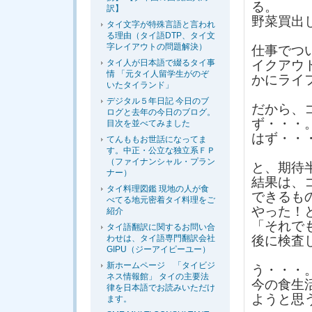
る。
訳】
野菜買出
タイ文字が特殊言語と言われ
る理由（タイ語DTP、タイ文
字レイアウトの問題解決）
仕事でつ
タイ人が日本語で綴るタイ事
イクアウ
情 「元タイ人留学生がのぞ
かにライ
いたタイランド」
デジタル５年日記 今日のブ
だから、
ログと去年の今日のブログ。
ず・・・
目次を並べてみました
はず・・
てんももお世話になってま
す。中正・公立な独立系ＦＰ
（ファイナンシャル・プラン
と、期待
ナー）
結果は、
タイ料理図鑑 現地の人が食
できるも
べてる地元密着タイ料理をご
やった！
紹介
「それで
タイ語翻訳に関するお問い合
わせは、タイ語専門翻訳会社
後に検査
GIPU（ジーアイピーユー）
新ホームページ 「タイビジ
う・・・
ネス情報館」 タイの主要法
今の食生
律を日本語でお読みいただけ
ようと思
ます。