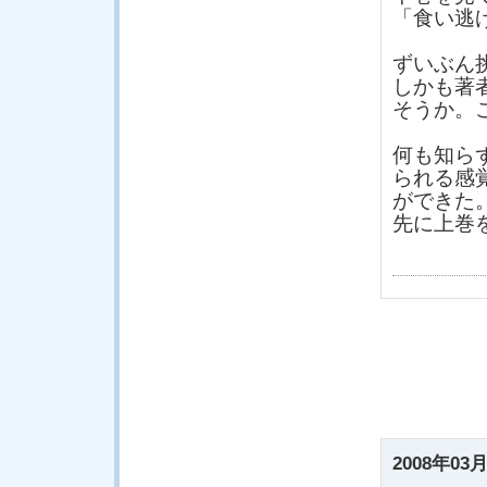
「食い逃
ずいぶん
しかも著
そうか。
何も知ら
られる感
ができた
先に上巻
2008年03月