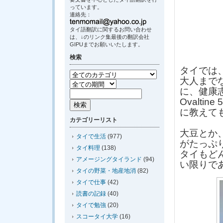
っています。
連絡先：
タイ語翻訳に関するお問い合わせ
は、↓のリンク集最後の翻訳会社
GIPUまでお願いいたします。
検索
タイでは
大人まで
に、健康
Ovalti
に教えて
カテゴリーリスト
大豆とか
タイで生活
(977)
がたっぷ
タイ料理
(138)
タイもど
アメージングタイランド
(94)
い限りで
タイの野菜・地産地消
(82)
タイで仕事
(42)
読書の記録
(40)
タイで勉強
(20)
スコータイ大学
(16)