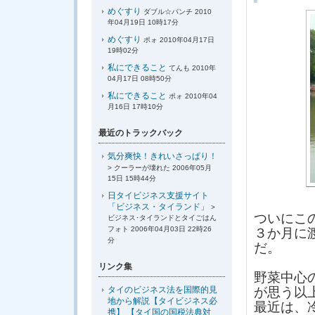
めぐすり
ダブル☆パンチ 2010
年04月19日 10時17分
めぐすり
ポォ 2010年04月17日
19時02分
私にできること
てんも 2010年
04月17日 08時50分
私にできること
ポォ 2010年04
月16日 17時10分
最近のトラックバック
気分爽快！きれいさっぱり！
> クーラーが壊れた 2006年05月
15日 15時44分
日タイビジネス支援サイト
「ビジネス・タイランド」
>
ついにこ
ビジネス･タイランドとタイごはん
フォト 2006年04月03日 22時26
３か月に
分
だ。
リンク集
野菜中心
タイのビジネス法を国際的見
が思う以
地から解説【タイビジネス必
最近は、
携】 【タイ国の国税法典対