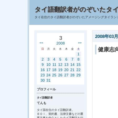
タイ語翻訳者がのぞいたタ
タイ在住のタイ語翻訳者がのぞいたアメージングタイラン
2008年03月
3
<<
2008
>>
健康志
日
月
火
水
木
金
土
1
2
3
4
5
6
7
8
9
10
11
12
13
14
15
16
17
18
19
20
21
22
23
24
25
26
27
28
29
30
31
プロフィール
タイ語翻訳者
てんも
タイ国在住のタイ語翻訳者。
ＢＯＩ、契約書、法律文書などの重
要文書を中心としたタイ語翻訳を行