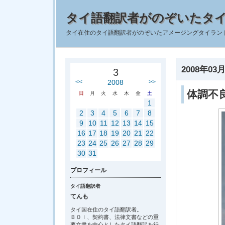
タイ語翻訳者がのぞいたタ
タイ在住のタイ語翻訳者がのぞいたアメージングタイラン
2008年03月
3
<<
2008
>>
体調不
日
月
火
水
木
金
土
1
2
3
4
5
6
7
8
9
10
11
12
13
14
15
16
17
18
19
20
21
22
23
24
25
26
27
28
29
30
31
プロフィール
タイ語翻訳者
てんも
タイ国在住のタイ語翻訳者。
ＢＯＩ、契約書、法律文書などの重
要文書を中心としたタイ語翻訳を行