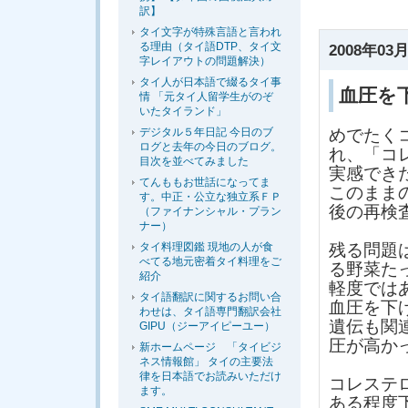
訳】
タイ文字が特殊言語と言われ
る理由（タイ語DTP、タイ文
2008年03月
字レイアウトの問題解決）
タイ人が日本語で綴るタイ事
血圧を
情 「元タイ人留学生がのぞ
いたタイランド」
デジタル５年日記 今日のブ
めでたく
ログと去年の今日のブログ。
れ、「コ
目次を並べてみました
実感でき
てんももお世話になってま
このまま
す。中正・公立な独立系ＦＰ
後の再検
（ファイナンシャル・プラン
ナー）
タイ料理図鑑 現地の人が食
残る問題
べてる地元密着タイ料理をご
る野菜た
紹介
軽度では
タイ語翻訳に関するお問い合
血圧を下
わせは、タイ語専門翻訳会社
遺伝も関
GIPU（ジーアイピーユー）
圧が高か
新ホームページ 「タイビジ
ネス情報館」 タイの主要法
律を日本語でお読みいただけ
コレステ
ます。
ある程度