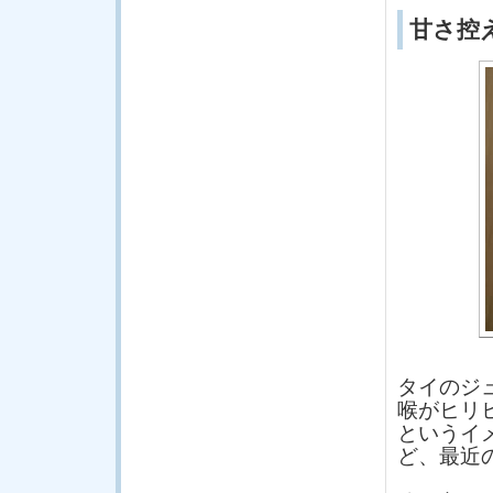
甘さ控
タイのジ
喉がヒリ
というイ
ど、最近