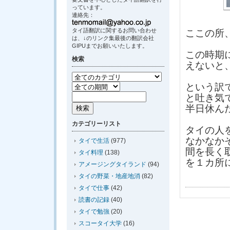
っています。
連絡先：
タイ語翻訳に関するお問い合わせ
ここの所
は、↓のリンク集最後の翻訳会社
GIPUまでお願いいたします。
この時期
検索
えないと
という訳
と吐き気
半日休ん
カテゴリーリスト
タイの人
なかなか
タイで生活
(977)
間を長く
タイ料理
(138)
を１カ所
アメージングタイランド
(94)
タイの野菜・地産地消
(82)
タイで仕事
(42)
読書の記録
(40)
タイで勉強
(20)
スコータイ大学
(16)