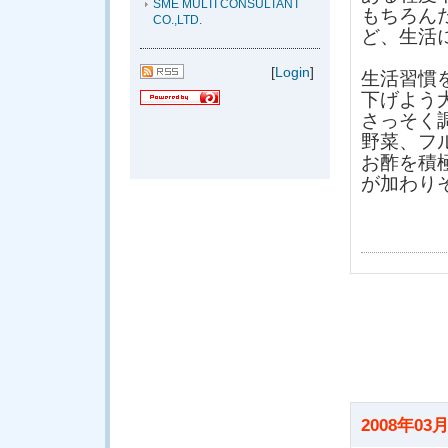
SME MULTI CONSULTANT
もちろん
CO.,LTD.
ど、生活
[
Login
]
生活習慣
下げよう
さっそく
野菜、フ
お酢を積
が加わり
2008年03月