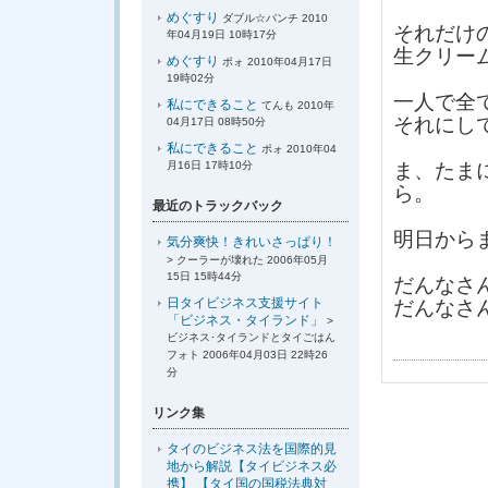
めぐすり
ダブル☆パンチ 2010
それだけ
年04月19日 10時17分
生クリー
めぐすり
ポォ 2010年04月17日
19時02分
一人で全
私にできること
てんも 2010年
それにし
04月17日 08時50分
私にできること
ポォ 2010年04
月16日 17時10分
ま、たま
ら。
最近のトラックバック
明日から
気分爽快！きれいさっぱり！
> クーラーが壊れた 2006年05月
15日 15時44分
だんなさ
日タイビジネス支援サイト
だんなさ
「ビジネス・タイランド」
>
ビジネス･タイランドとタイごはん
フォト 2006年04月03日 22時26
分
リンク集
タイのビジネス法を国際的見
地から解説【タイビジネス必
携】 【タイ国の国税法典対