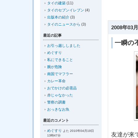
タイの建築
(11)
タイのセブンイレブン
(4)
出版本の紹介
(3)
タイのニュースから
(3)
2008年03月
最近の記事
一瞬の
お引っ越ししました
めぐすり
私にできること
腕が危険
南国でマフラー
カレー革命
おでかけの必需品
赤じゃなかった
警察の調書
おっきなお魚
最近のコメント
めぐすり
よた 2010年04月19日
友達が来
13時47分