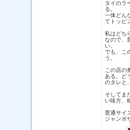
タイのラ
る。
一体どん
てトッピ
私はどち
なので、
い。
でも、こ
う。
この店の奥に
ある。ど
のタレと
そしてま
い味方、
普通サイズ
ジャンボサ