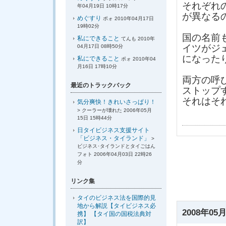
それぞれ
年04月19日 10時17分
が異なる
めぐすり
ポォ 2010年04月17日
19時02分
国の名前
私にできること
てんも 2010年
イツがジ
04月17日 08時50分
になった
私にできること
ポォ 2010年04
月16日 17時10分
両方の呼
最近のトラックバック
ストップ
それはそ
気分爽快！きれいさっぱり！
> クーラーが壊れた 2006年05月
15日 15時44分
日タイビジネス支援サイト
「ビジネス・タイランド」
>
ビジネス･タイランドとタイごはん
フォト 2006年04月03日 22時26
分
リンク集
タイのビジネス法を国際的見
地から解説【タイビジネス必
2008年05月
携】 【タイ国の国税法典対
訳】