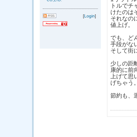
CO.,LTD.
トルでチ
けたのは
[
Login
]
それなの
値上げ。
でも、ど
手段がな
そして街
少しの距
康的に前
上げて思
げちゃう
節約も、