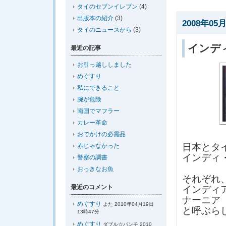
タイのセブンイレブン
(4)
出版本の紹介
(3)
2008年05月
タイのニュースから
(3)
インデ
最近の記事
お引っ越ししました
めぐすり
私にできること
腕が危険
南国でマフラー
カレー革命
おでかけの必需品
日本とタ
赤じゃなかった
インディ
警察の調書
おっきなお魚
それぞれ
最近のコメント
インディ
ナーニア
めぐすり
よた 2010年04月19日
と呼ぶら
13時47分
めぐすり
ダブル☆パンチ 2010