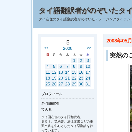
タイ語翻訳者がのぞいたタ
タイ在住のタイ語翻訳者がのぞいたアメージングタイラン
2008年05月
5
<<
2008
>>
突然の
日
月
火
水
木
金
土
1
2
3
4
5
6
7
8
9
10
11
12
13
14
15
16
17
18
19
20
21
22
23
24
25
26
27
28
29
30
31
プロフィール
タイ語翻訳者
てんも
タイ国在住のタイ語翻訳者。
ＢＯＩ、契約書、法律文書などの重
要文書を中心としたタイ語翻訳を行
っています。