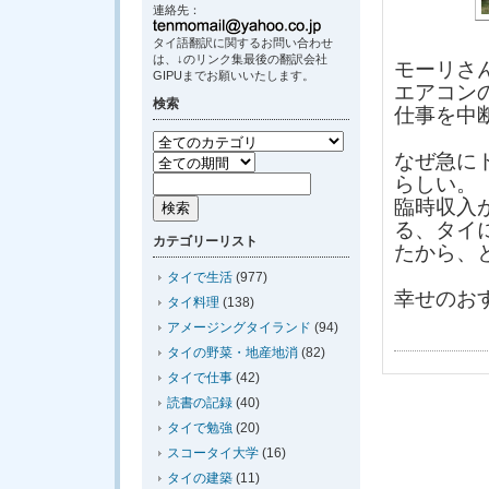
連絡先：
タイ語翻訳に関するお問い合わせ
は、↓のリンク集最後の翻訳会社
モーリさ
GIPUまでお願いいたします。
エアコン
検索
仕事を中
なぜ急に
らしい。
臨時収入
る、タイ
カテゴリーリスト
たから、
タイで生活
(977)
幸せのお
タイ料理
(138)
アメージングタイランド
(94)
タイの野菜・地産地消
(82)
タイで仕事
(42)
読書の記録
(40)
タイで勉強
(20)
スコータイ大学
(16)
タイの建築
(11)