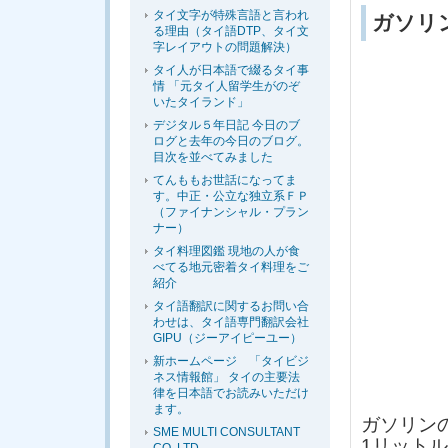
タイ文字が特殊言語と言われ
ガソリ
る理由（タイ語DTP、タイ文
字レイアウトの問題解決）
タイ人が日本語で綴るタイ事
情 「元タイ人留学生がのぞ
いたタイランド」
デジタル５年日記 今日のブ
ログと去年の今日のブログ。
目次を並べてみました
てんももお世話になってま
す。中正・公立な独立系ＦＰ
（ファイナンシャル・プラン
ナー）
タイ料理図鑑 現地の人が食
べてる地元密着タイ料理をご
紹介
タイ語翻訳に関するお問い合
わせは、タイ語専門翻訳会社
GIPU（ジーアイピーユー）
新ホームページ 「タイビジ
ネス情報館」 タイの主要法
律を日本語でお読みいただけ
ます。
ガソリン
SME MULTI CONSULTANT
1リットル