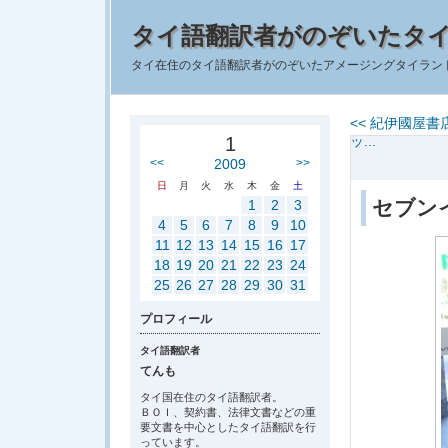
タイ語翻訳者がのぞいたタ
タイ在住のタイ語翻訳者がのぞいたアメージングタイラン
<< 紀伊國屋
1
ッ...
<<
2009
>>
日
月
火
水
木
金
土
セブン
1
2
3
4
5
6
7
8
9
10
11
12
13
14
15
16
17
18
19
20
21
22
23
24
25
26
27
28
29
30
31
プロフィール
タイ語翻訳者
てんも
タイ国在住のタイ語翻訳者。
ＢＯＩ、契約書、法律文書などの重
要文書を中心としたタイ語翻訳を行
っています。