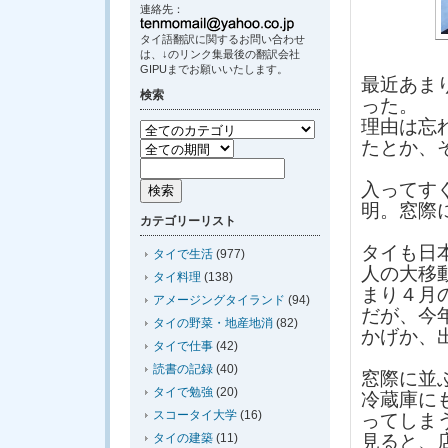
連絡先：
タイ語翻訳に関するお問い合わせ
は、↓のリンク集最後の翻訳会社
GIPUまでお願いいたします。
最近あま
検索
った。
理由は忘
たとか、
入ってす
明。窓際
カテゴリーリスト
タイも日
タイで生活
(977)
人の大移
タイ料理
(138)
まり４月
アメージングタイランド
(94)
だが、今
タイの野菜・地産地消
(82)
かげか、
タイで仕事
(42)
読書の記録
(40)
窓際に並
タイで勉強
(20)
冷蔵庫に
スコータイ大学
(16)
ってしま
タイの建築
(11)
見ると、