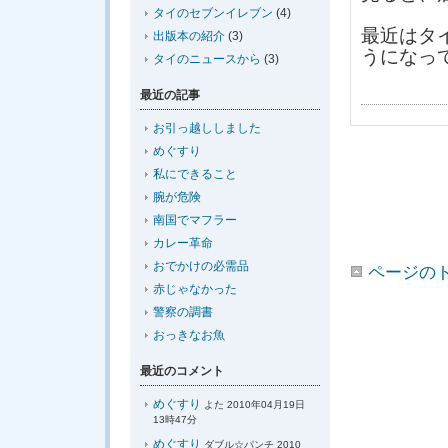
タイのセブンイレブン
(4)
最近はタ
出版本の紹介
(3)
うになっ
タイのニュースから
(3)
最近の記事
お引っ越ししました
めぐすり
私にできること
腕が危険
南国でマフラー
カレー革命
おでかけの必需品
ページの
赤じゃなかった
警察の調書
おっきなお魚
最近のコメント
めぐすり
よた 2010年04月19日
13時47分
めぐすり
ダブル☆パンチ 2010