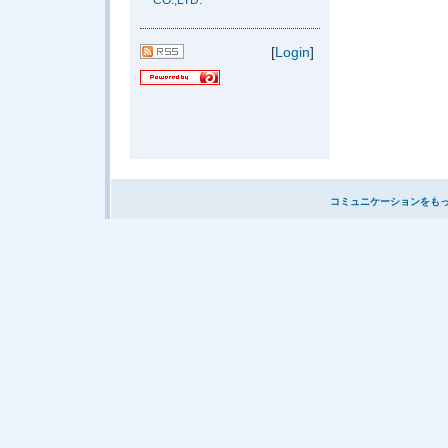
CO.,LTD.
[
Login
]
コミュニケーションをも