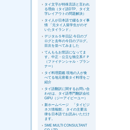
タイ文字が特殊言語と言われ
る理由（タイ語DTP、タイ文
字レイアウトの問題解決）
タイ人が日本語で綴るタイ事
情 「元タイ人留学生がのぞ
いたタイランド」
デジタル５年日記 今日のブ
ログと去年の今日のブログ。
目次を並べてみました
てんももお世話になってま
す。中正・公立な独立系ＦＰ
（ファイナンシャル・プラン
ナー）
タイ料理図鑑 現地の人が食
べてる地元密着タイ料理をご
紹介
タイ語翻訳に関するお問い合
わせは、タイ語専門翻訳会社
GIPU（ジーアイピーユー）
新ホームページ 「タイビジ
ネス情報館」 タイの主要法
律を日本語でお読みいただけ
ます。
SME MULTI CONSULTANT