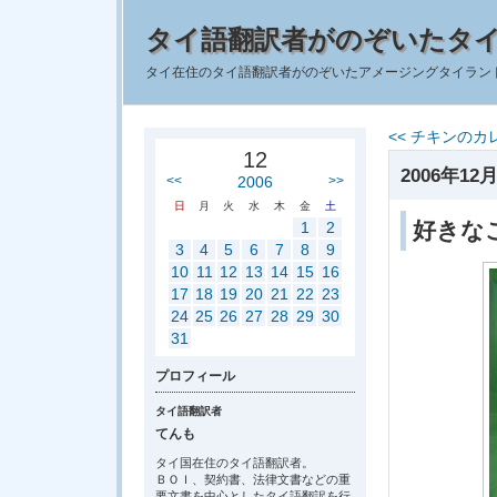
タイ語翻訳者がのぞいたタ
タイ在住のタイ語翻訳者がのぞいたアメージングタイラン
<< チキンの
12
2006年12月
<<
2006
>>
日
月
火
水
木
金
土
好きな
1
2
3
4
5
6
7
8
9
10
11
12
13
14
15
16
17
18
19
20
21
22
23
24
25
26
27
28
29
30
31
プロフィール
タイ語翻訳者
てんも
タイ国在住のタイ語翻訳者。
ＢＯＩ、契約書、法律文書などの重
要文書を中心としたタイ語翻訳を行