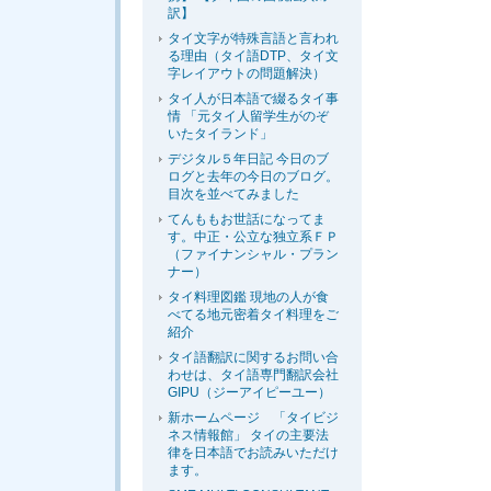
訳】
タイ文字が特殊言語と言われ
る理由（タイ語DTP、タイ文
字レイアウトの問題解決）
タイ人が日本語で綴るタイ事
情 「元タイ人留学生がのぞ
いたタイランド」
デジタル５年日記 今日のブ
ログと去年の今日のブログ。
目次を並べてみました
てんももお世話になってま
す。中正・公立な独立系ＦＰ
（ファイナンシャル・プラン
ナー）
タイ料理図鑑 現地の人が食
べてる地元密着タイ料理をご
紹介
タイ語翻訳に関するお問い合
わせは、タイ語専門翻訳会社
GIPU（ジーアイピーユー）
新ホームページ 「タイビジ
ネス情報館」 タイの主要法
律を日本語でお読みいただけ
ます。