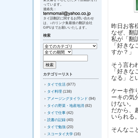
っています。
連絡先：
タイ語翻訳に関するお問い合わせ
は、↓のリンク集最後の翻訳会社
昨日お客
GIPUまでお願いいたします。
なぜ、翻
検索
私が「翻
「好きな
すか？」
そう言わ
「好きな
カテゴリーリスト
なる」と
タイで生活
(977)
ケーキ作
タイ料理
(138)
ーキの気
アメージングタイランド
(94)
けない。
タイの野菜・地産地消
(82)
だから、
タイで仕事
(42)
いられる
読書の記録
(40)
タイで勉強
(20)
そんなこ
スコータイ大学
(16)