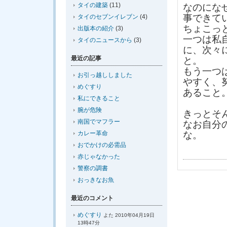
タイの建築
(11)
なのにな
事できて
タイのセブンイレブン
(4)
ちょこっ
出版本の紹介
(3)
一つは私
タイのニュースから
(3)
に、次々
最近の記事
と。
もう一つ
お引っ越ししました
やすく、
めぐすり
あること
私にできること
腕が危険
きっとそ
南国でマフラー
なお自分
カレー革命
な。
おでかけの必需品
赤じゃなかった
警察の調書
おっきなお魚
最近のコメント
めぐすり
よた 2010年04月19日
13時47分