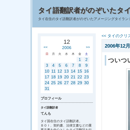
タイ語翻訳者がのぞいたタ
タイ在住のタイ語翻訳者がのぞいたアメージングタイラン
<< タイのクリ
12
2006年12月
<<
2006
>>
日
月
火
水
木
金
土
ついつ
1
2
3
4
5
6
7
8
9
10
11
12
13
14
15
16
17
18
19
20
21
22
23
24
25
26
27
28
29
30
31
プロフィール
タイ語翻訳者
てんも
タイ国在住のタイ語翻訳者。
ＢＯＩ、契約書、法律文書などの重
要文書を中心としたタイ語翻訳を行