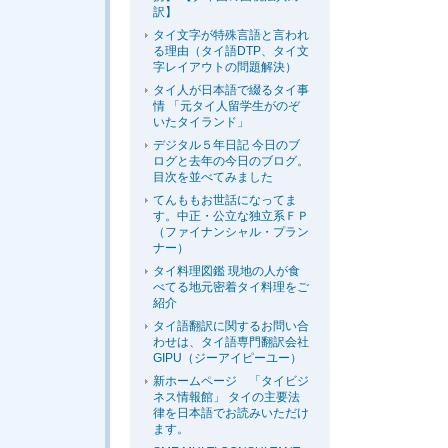
訳】
タイ文字が特殊言語と言われ
る理由（タイ語DTP、タイ文
字レイアウトの問題解決）
タイ人が日本語で綴るタイ事
情 「元タイ人留学生がのぞ
いたタイランド」
デジタル５年日記 今日のブ
ログと去年の今日のブログ。
目次を並べてみました
てんももお世話になってま
す。中正・公立な独立系ＦＰ
（ファイナンシャル・プラン
ナー）
タイ料理図鑑 現地の人が食
べてる地元密着タイ料理をご
紹介
タイ語翻訳に関するお問い合
わせは、タイ語専門翻訳会社
GIPU（ジーアイピーユー）
新ホームページ 「タイビジ
ネス情報館」 タイの主要法
律を日本語でお読みいただけ
ます。