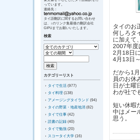
っています。
連絡先：
タイ語翻訳に関するお問い合わせ
は、↓のリンク集最後の翻訳会社
タイのお
GIPUまでお願いいたします。
何しろタ
検索
に加えて
2007年度
2月18日
4月13
だから1
カテゴリーリスト
員のお休
日が土曜
タイで生活
(977)
わが社で
タイ料理
(138)
アメージングタイランド
(94)
短い休暇
タイの野菜・地産地消
(82)
中はメー
タイで仕事
(42)
思う。
読書の記録
(40)
タイで勉強
(20)
スコータイ大学
(16)