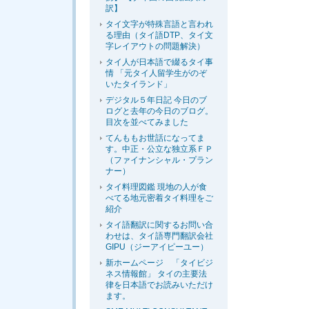
訳】
タイ文字が特殊言語と言われ
る理由（タイ語DTP、タイ文
字レイアウトの問題解決）
タイ人が日本語で綴るタイ事
情 「元タイ人留学生がのぞ
いたタイランド」
デジタル５年日記 今日のブ
ログと去年の今日のブログ。
目次を並べてみました
てんももお世話になってま
す。中正・公立な独立系ＦＰ
（ファイナンシャル・プラン
ナー）
タイ料理図鑑 現地の人が食
べてる地元密着タイ料理をご
紹介
タイ語翻訳に関するお問い合
わせは、タイ語専門翻訳会社
GIPU（ジーアイピーユー）
新ホームページ 「タイビジ
ネス情報館」 タイの主要法
律を日本語でお読みいただけ
ます。