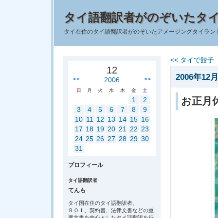
タイ語翻訳者がのぞいたタ
タイ在住のタイ語翻訳者がのぞいたアメージングタイラン
<< タイで餃
12
2006年12月
<<
2006
>>
日
月
火
水
木
金
土
お正月
1
2
3
4
5
6
7
8
9
10
11
12
13
14
15
16
17
18
19
20
21
22
23
24
25
26
27
28
29
30
31
プロフィール
タイ語翻訳者
てんも
タイ国在住のタイ語翻訳者。
ＢＯＩ、契約書、法律文書などの重
要文書を中心としたタイ語翻訳を行