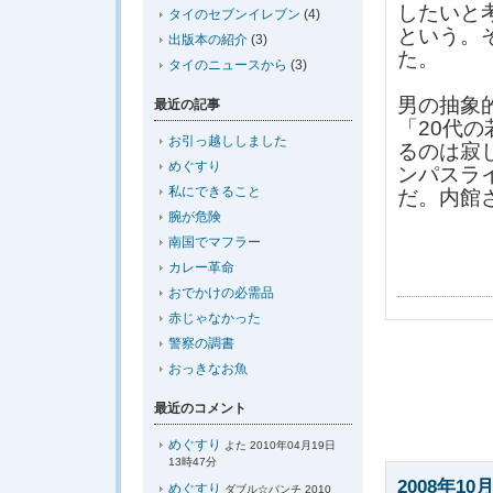
したいと
タイのセブンイレブン
(4)
という。
出版本の紹介
(3)
た。
タイのニュースから
(3)
男の抽象
最近の記事
「20代
お引っ越ししました
るのは寂
めぐすり
ンパスラ
私にできること
だ。内館
腕が危険
南国でマフラー
カレー革命
おでかけの必需品
赤じゃなかった
警察の調書
おっきなお魚
最近のコメント
めぐすり
よた 2010年04月19日
13時47分
2008年10月
めぐすり
ダブル☆パンチ 2010