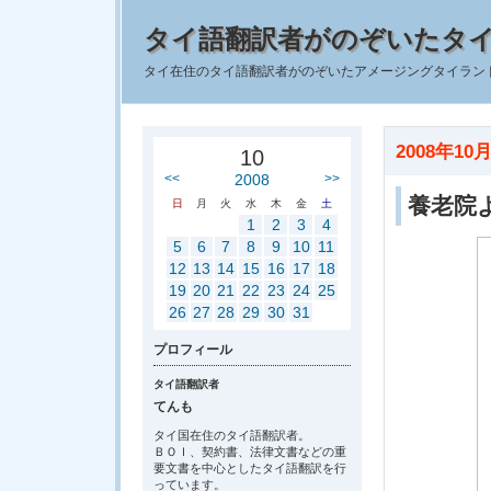
タイ語翻訳者がのぞいたタ
タイ在住のタイ語翻訳者がのぞいたアメージングタイラン
2008年10月
10
<<
2008
>>
養老院
日
月
火
水
木
金
土
1
2
3
4
5
6
7
8
9
10
11
12
13
14
15
16
17
18
19
20
21
22
23
24
25
26
27
28
29
30
31
プロフィール
タイ語翻訳者
てんも
タイ国在住のタイ語翻訳者。
ＢＯＩ、契約書、法律文書などの重
要文書を中心としたタイ語翻訳を行
っています。