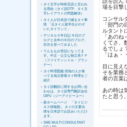
話を読ん
タイ文字が特殊言語と言われ
場を目撃
る理由（タイ語DTP、タイ文
字レイアウトの問題解決）
コンサル
タイ人が日本語で綴るタイ事
「部門の
情 「元タイ人留学生がのぞ
いたタイランド」
ルタント
デジタル５年日記 今日のブ
「あのね
ログと去年の今日のブログ。
くてさ、
目次を並べてみました
るでしょ
てんももお世話になってま
「はぁ・
す。中正・公立な独立系ＦＰ
（ファイナンシャル・プラン
ナー）
目に見え
タイ料理図鑑 現地の人が食
そを業務
べてる地元密着タイ料理をご
者の言葉
紹介
タイ語翻訳に関するお問い合
あの時は
わせは、タイ語専門翻訳会社
たと思う
GIPU（ジーアイピーユー）
新ホームページ 「タイビジ
ネス情報館」 タイの主要法
律を日本語でお読みいただけ
ます。
SME MULTI CONSULTANT