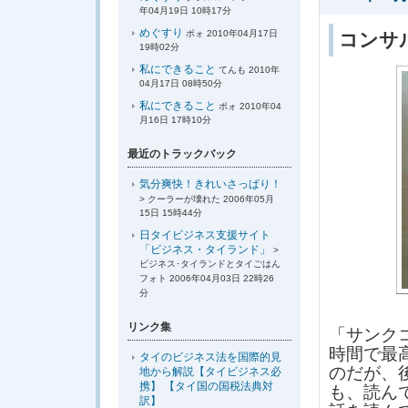
年04月19日 10時17分
めぐすり
ポォ 2010年04月17日
コンサ
19時02分
私にできること
てんも 2010年
04月17日 08時50分
私にできること
ポォ 2010年04
月16日 17時10分
最近のトラックバック
気分爽快！きれいさっぱり！
> クーラーが壊れた 2006年05月
15日 15時44分
日タイビジネス支援サイト
「ビジネス・タイランド」
>
ビジネス･タイランドとタイごはん
フォト 2006年04月03日 22時26
分
リンク集
「サンク
時間で最
タイのビジネス法を国際的見
のだが、
地から解説【タイビジネス必
携】 【タイ国の国税法典対
も、読ん
訳】