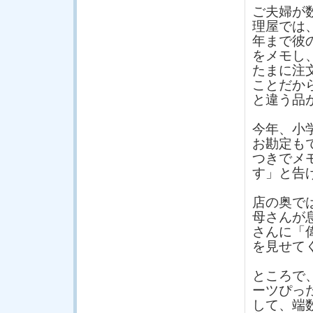
ご夫婦が
理屋では
年まで彼
をメモし
たまに注
ことだか
と違う品
今年、小
お勘定も
つきでメ
す」と告
店の奥で
母さんが
さんに「
を見せて
ところで
ーツぴっ
して、端