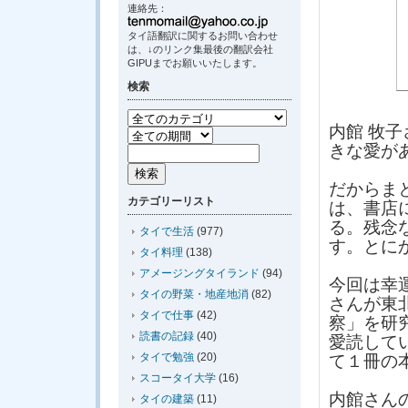
連絡先：
タイ語翻訳に関するお問い合わせ
は、↓のリンク集最後の翻訳会社
GIPUまでお願いいたします。
検索
内館 牧
きな愛が
だからま
カテゴリーリスト
は、書店
る。残念
タイで生活
(977)
す。とに
タイ料理
(138)
アメージングタイランド
(94)
今回は幸
タイの野菜・地産地消
(82)
さんが東
タイで仕事
(42)
察」を研
読書の記録
(40)
愛読して
タイで勉強
(20)
て１冊の
スコータイ大学
(16)
内館さん
タイの建築
(11)