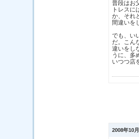
普段はお
トレスに
か、それ
間違いを
でも、い
だ。こん
違いをし
うに、多
いつつ店
2008年10月